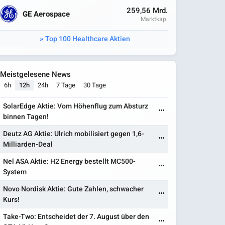
259,56 Mrd.
GE Aerospace
Marktkap.
Top 100 Healthcare Aktien
Meistgelesene News
6h
12h
24h
7 Tage
30 Tage
SolarEdge Aktie: Vom Höhenflug zum Absturz
binnen Tagen!
Deutz AG Aktie: Ulrich mobilisiert gegen 1,6-
Milliarden-Deal
Nel ASA Aktie: H2 Energy bestellt MC500-
System
Novo Nordisk Aktie: Gute Zahlen, schwacher
Kurs!
Take-Two: Entscheidet der 7. August über den