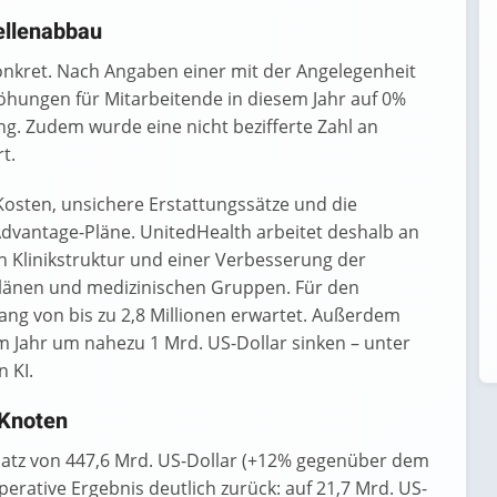
ellenabbau
kret. Nach Angaben einer mit der Angelegenheit
hungen für Mitarbeitende in diesem Jahr auf 0%
ng. Zudem wurde eine nicht bezifferte Zahl an
t.
Kosten, unsichere Erstattungssätze und die
Advantage-Pläne. UnitedHealth arbeitet deshalb an
en Klinikstruktur und einer Verbesserung der
länen und medizinischen Gruppen. Für den
gang von bis zu 2,8 Millionen erwartet. Außerdem
em Jahr um nahezu 1 Mrd. US-Dollar sinken – unter
 KI.
-Knoten
atz von 447,6 Mrd. US-Dollar (+12% gegenüber dem
operative Ergebnis deutlich zurück: auf 21,7 Mrd. US-