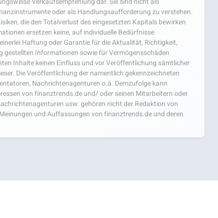
hungsweise Verkaufsempfehlung dar. Sie sind nicht als
nanzinstrumente oder als Handlungsaufforderung zu verstehen.
isiken, die den Totalverlust des eingesetzten Kapitals bewirken
ationen ersetzen keine, auf individuelle Bedürfnisse
nerlei Haftung oder Garantie für die Aktualität, Richtigkeit,
ng gestellten Informationen sowie für Vermögensschäden
ten Inhalte keinen Einfluss und vor Veröffentlichung sämtlicher
ieser. Die Veröffentlichung der namentlich gekennzeichneten
mentatoren, Nachrichtenagenturen o.ä. Demzufolge kann
teressen von finanztrends.de und/ oder seinen Mitarbeitern oder
achrichtenagenturen usw. gehören nicht der Redaktion von
ie Meinungen und Auffassungen von finanztrends.de und deren