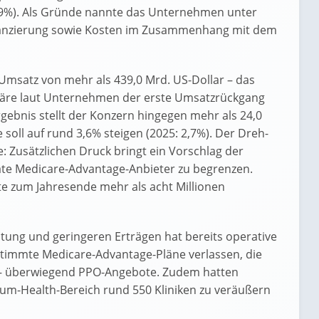
6,9%). Als Gründe nannte das Unternehmen unter
nanzierung sowie Kosten im Zusammenhang mit dem
Umsatz von mehr als 439,0 Mrd. US-Dollar – das
äre laut Unternehmen der erste Umsatzrückgang
rgebnis stellt der Konzern hingegen mehr als 24,0
 soll auf rund 3,6% steigen (2025: 2,7%). Der Dreh-
 Zusätzlichen Druck bringt ein Vorschlag der
ate Medicare-Advantage-Anbieter zu begrenzen.
te zum Jahresende mehr als acht Millionen
ung und geringeren Erträgen hat bereits operative
timmte Medicare-Advantage-Pläne verlassen, die
n – überwiegend PPO-Angebote. Zudem hatten
um-Health-Bereich rund 550 Kliniken zu veräußern