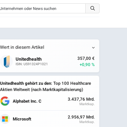
Wert in diesem Artikel
357,00 €
Unitedhealth
+0,90 %
ISIN: US91324P1021
Unitedhealth gehört zu den
: Top 100 Healthcare
Aktien Weltweit (nach Marktkapitalisierung)
3.437,76 Mrd.
Alphabet Inc. C
Marktkap.
2.956,97 Mrd.
Microsoft
Marktkap.