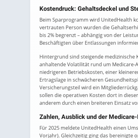
Kostendruck: Gehaltsdeckel und St
Beim Sparprogramm wird UnitedHealth kon
vertrauten Person wurden die Gehaltserhö
bis 2% begrenzt – abhängig von der Leistu
Beschäftigten über Entlassungen informier
Hintergrund sind steigende medizinische 
anhaltende Volatilität rund um Medicare-
niedrigeren Betriebskosten, einer kleiner
Ertragslage in schwächeren Gesundheitsp
Versicherungsteil wird ein Mitgliederrück
sollen die operativen Kosten dort in dies
anderem durch einen breiteren Einsatz von
Zahlen, Ausblick und der Medicare
Für 2025 meldete UnitedHealth einen Ums
Vorjahr). Gleichzeitig ging das bereinigte 