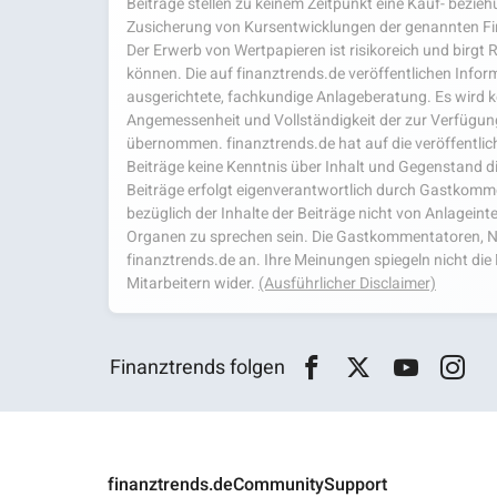
Beiträge stellen zu keinem Zeitpunkt eine Kauf- bezie
Zusicherung von Kursentwicklungen der genannten Fi
Der Erwerb von Wertpapieren ist risikoreich und birgt R
können. Die auf finanztrends.de veröffentlichen Inform
ausgerichtete, fachkundige Anlageberatung. Es wird kei
Angemessenheit und Vollständigkeit der zur Verfügu
übernommen. finanztrends.de hat auf die veröffentlich
Beiträge keine Kenntnis über Inhalt und Gegenstand d
Beiträge erfolgt eigenverantwortlich durch Gastkom
bezüglich der Inhalte der Beiträge nicht von Anlagein
Organen zu sprechen sein. Die Gastkommentatoren, N
finanztrends.de an. Ihre Meinungen spiegeln nicht d
Mitarbeitern wider.
(Ausführlicher Disclaimer)
Finanztrends folgen
finanztrends.de
Community
Support