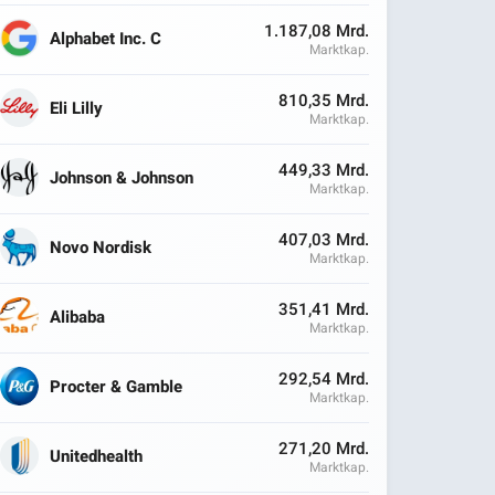
1.187,08 Mrd.
Alphabet Inc. C
Marktkap.
810,35 Mrd.
Eli Lilly
Marktkap.
449,33 Mrd.
Johnson & Johnson
Marktkap.
407,03 Mrd.
Novo Nordisk
Marktkap.
351,41 Mrd.
Alibaba
Marktkap.
292,54 Mrd.
Procter & Gamble
Marktkap.
271,20 Mrd.
Unitedhealth
Marktkap.