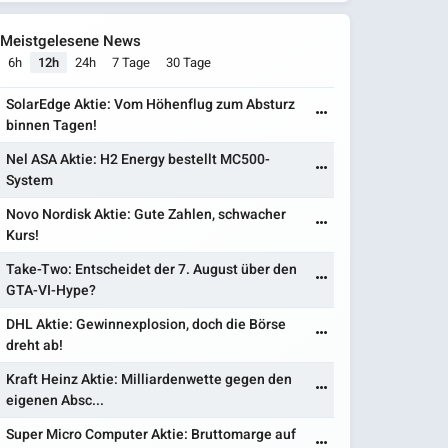
Meistgelesene News
6h
12h
24h
7 Tage
30 Tage
SolarEdge Aktie: Vom Höhenflug zum Absturz
binnen Tagen!
Nel ASA Aktie: H2 Energy bestellt MC500-
System
Novo Nordisk Aktie: Gute Zahlen, schwacher
Kurs!
Take-Two: Entscheidet der 7. August über den
GTA-VI-Hype?
DHL Aktie: Gewinnexplosion, doch die Börse
dreht ab!
Kraft Heinz Aktie: Milliardenwette gegen den
eigenen Absc...
Super Micro Computer Aktie: Bruttomarge auf