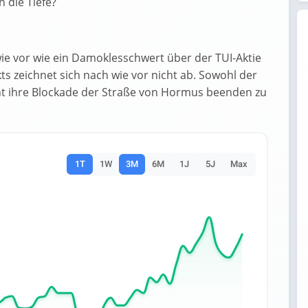
 die Tiefe?
wie vor wie ein Damoklesschwert über der TUI-Aktie
kts zeichnet sich nach wie vor nicht ab. Sowohl der
cht ihre Blockade der Straße von Hormus beenden zu
1T
1W
3M
6M
1J
5J
Max
es.
Data ranges from 7.692 to 7.826.