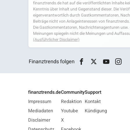
finanztrends.de hat auf die veröffentlichten Inhalte k
Kenntnis über Inhalt und Gegenstand dieser. Die Veröf
eigenverantwortlich durch Gastkommentatoren, Nachri
Beiträge nicht von Anlageinteressen von finanztrends
Die Gastkommentatoren, Nachrichtenagenturen usw. ge
Meinungen spiegeln nicht die Meinungen und Auffassu
(Ausführlicher Disclaimer)
Finanztrends folgen
finanztrends.de
Community
Support
Impressum
Redaktion
Kontakt
Mediadaten
Youtube
Kündigung
Disclaimer
X
Datenschutz
Facebook