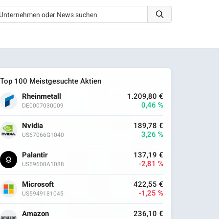
Top 100 Meistgesuchte Aktien
Rheinmetall
1.209,80 €
0,46 %
DE0007030009
Nvidia
189,78 €
3,26 %
US67066G1040
Palantir
137,19 €
-2,81 %
US69608A1088
Microsoft
422,55 €
-1,25 %
US5949181045
Amazon
236,10 €