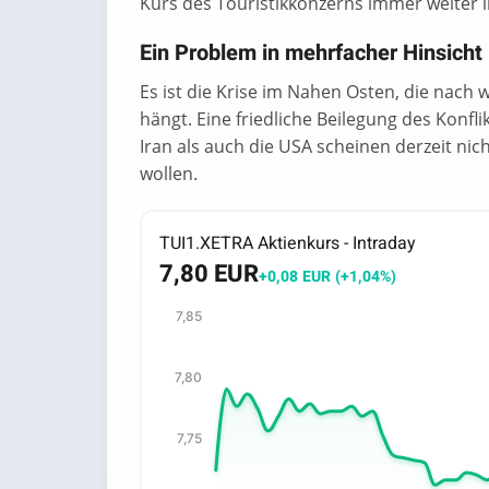
Kurs des Touristikkonzerns immer weiter in
Ein Problem in mehrfacher Hinsicht
Es ist die Krise im Nahen Osten, die nach 
hängt. Eine friedliche Beilegung des Konfli
Iran als auch die USA scheinen derzeit ni
wollen.
TUI1.XETRA Aktienkurs - Intraday
7,80 EUR
+0,08 EUR (+1,04%)
7,85
Chart
7,80
Chart with 64 data points.
The chart has 1 X axis displaying categori
The chart has 1 Y axis displaying values. 
7,75