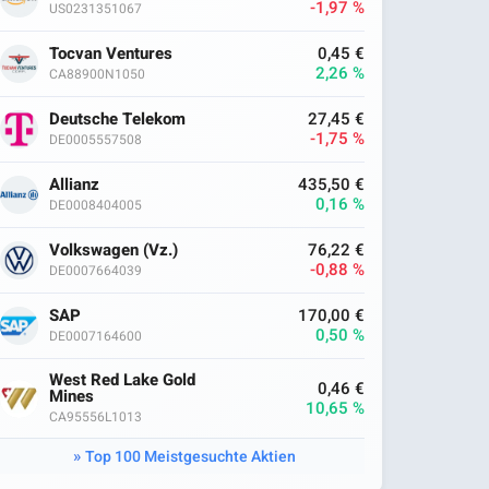
-1,97 %
US0231351067
Tocvan Ventures
0,45 €
2,26 %
CA88900N1050
Deutsche Telekom
27,45 €
-1,75 %
DE0005557508
Allianz
435,50 €
0,16 %
DE0008404005
Volkswagen (Vz.)
76,22 €
-0,88 %
DE0007664039
SAP
170,00 €
0,50 %
DE0007164600
West Red Lake Gold
0,46 €
Mines
10,65 %
CA95556L1013
Top 100 Meistgesuchte Aktien