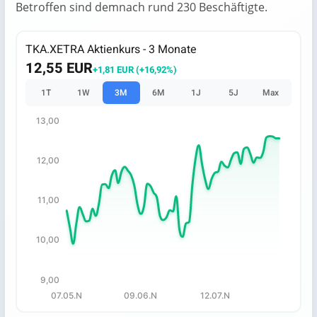
Betroffen sind demnach rund 230 Beschäftigte.
TKA.XETRA Aktienkurs - 3 Monate
12,55 EUR
+1,81 EUR (+16,92%)
1T
1W
3M
6M
1J
5J
Max
13,00
Chart
Chart with 67 data points.
12,00
The chart has 1 X axis displaying categories.
The chart has 1 Y axis displaying values. Data ranges from
11,00
10,00
9,00
07.05.N
09.06.N
12.07.N