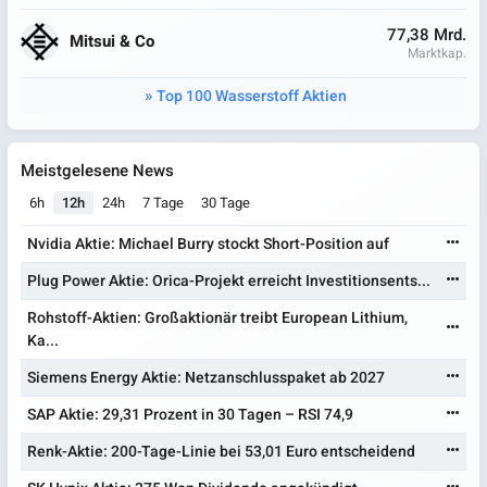
77,38 Mrd.
Mitsui & Co
Marktkap.
Top 100 Wasserstoff Aktien
Meistgelesene News
6h
12h
24h
7 Tage
30 Tage
Nvidia Aktie: Michael Burry stockt Short-Position auf
Plug Power Aktie: Orica-Projekt erreicht Investitionsents...
Rohstoff-Aktien: Großaktionär treibt European Lithium,
Ka...
Siemens Energy Aktie: Netzanschlusspaket ab 2027
SAP Aktie: 29,31 Prozent in 30 Tagen – RSI 74,9
Renk-Aktie: 200-Tage-Linie bei 53,01 Euro entscheidend