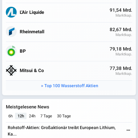
91,54 Mrd.
L'Air Liquide
Marktkap.
82,67 Mrd.
Rheinmetall
Marktkap.
79,18 Mrd.
BP
Marktkap.
77,38 Mrd.
Mitsui & Co
Marktkap.
Top 100 Wasserstoff Aktien
Meistgelesene News
6h
12h
24h
7 Tage
30 Tage
Rohstoff-Aktien: Großaktionär treibt European Lithium,
Ka...