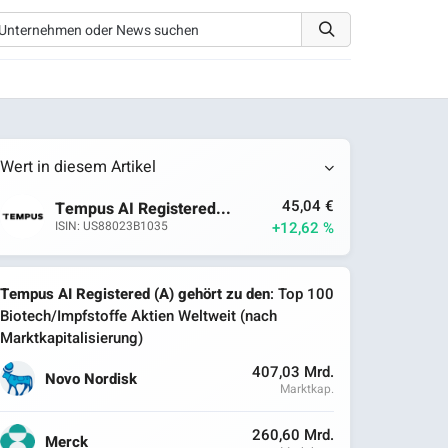
Wert in diesem Artikel
45,04 €
Tempus AI Registered...
+12,62 %
ISIN: US88023B1035
Tempus AI Registered (A) gehört zu den
: Top 100
Biotech/Impfstoffe Aktien Weltweit (nach
Marktkapitalisierung)
407,03 Mrd.
Novo Nordisk
Marktkap.
260,60 Mrd.
Merck