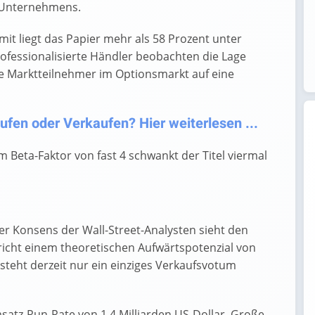
e-Unternehmens.
amit liegt das Papier mehr als 58 Prozent unter
fessionalisierte Händler beobachten die Lage
ge Marktteilnehmer im Optionsmarkt auf eine
ufen oder Verkaufen? Hier weiterlesen ...
em Beta-Faktor von fast 4 schwankt der Titel viermal
Der Konsens der Wall-Street-Analysten sieht den
pricht einem theoretischen Aufwärtspotenzial von
teht derzeit nur ein einziges Verkaufsvotum
satz-Run-Rate von 1,4 Milliarden US-Dollar. Große