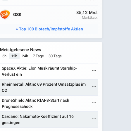
85,12 Mrd.
GSK
Marktkap.
Top 100 Biotech/Impfstoffe Aktien
Meistgelesene News
6h
12h
24h
7 Tage
30 Tage
SpaceX Aktie: Elon Musk räumt Starship-
Verlust ein
Rheinmetall Aktie: 69 Prozent Umsatzplus im
Q2
DroneShield Aktie: RfAI-3-Start nach
Prognoseschock
Cardano: Nakamoto-Koeffizient auf 16
gestiegen