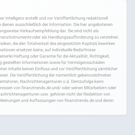
er Intelligenz erstellt und vor Veröffentlichung redaktionell
 dienen ausschließlich der Information. Die hier angebotenen
hungsweise Verkaufsempfehlung dar. Sie sind nicht als
nanzinstrumente oder als Handlungsaufforderung zu verstehen.
isiken, die den Totalverlust des eingesetzten Kapitals bewirken
ationen ersetzen keine, auf individuelle Bedürfnisse
nerlei Haftung oder Garantie für die Aktualität, Richtigkeit,
ng gestellten Informationen sowie für Vermögensschäden
ten Inhalte keinen Einfluss und vor Veröffentlichung sämtlicher
ieser. Die Veröffentlichung der namentlich gekennzeichneten
mentatoren, Nachrichtenagenturen o.ä. Demzufolge kann
teressen von finanztrends.de und/ oder seinen Mitarbeitern oder
achrichtenagenturen usw. gehören nicht der Redaktion von
ie Meinungen und Auffassungen von finanztrends.de und deren