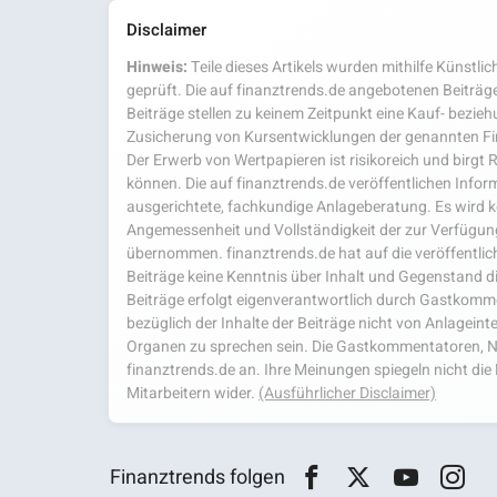
Disclaimer
Hinweis:
Teile dieses Artikels wurden mithilfe Künstlich
geprüft. Die auf finanztrends.de angebotenen Beiträge
Beiträge stellen zu keinem Zeitpunkt eine Kauf- bezie
Zusicherung von Kursentwicklungen der genannten Fi
Der Erwerb von Wertpapieren ist risikoreich und birgt R
können. Die auf finanztrends.de veröffentlichen Inform
ausgerichtete, fachkundige Anlageberatung. Es wird kei
Angemessenheit und Vollständigkeit der zur Verfügu
übernommen. finanztrends.de hat auf die veröffentlich
Beiträge keine Kenntnis über Inhalt und Gegenstand d
Beiträge erfolgt eigenverantwortlich durch Gastkom
bezüglich der Inhalte der Beiträge nicht von Anlagein
Organen zu sprechen sein. Die Gastkommentatoren, N
finanztrends.de an. Ihre Meinungen spiegeln nicht d
Mitarbeitern wider.
(Ausführlicher Disclaimer)
Finanztrends folgen