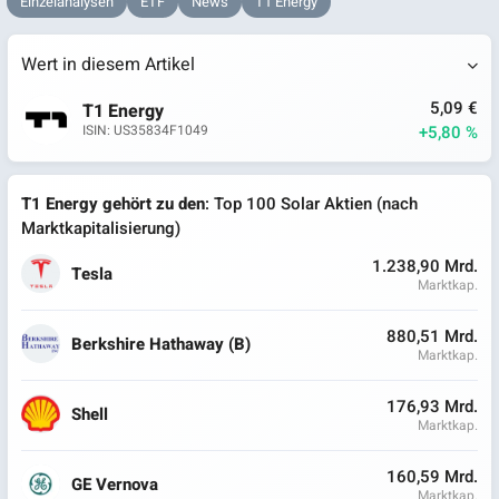
Einzelanalysen
ETF
News
T1 Energy
Wert in diesem Artikel
5,09 €
T1 Energy
+5,80 %
ISIN: US35834F1049
T1 Energy gehört zu den
: Top 100 Solar Aktien (nach
Marktkapitalisierung)
1.238,90 Mrd.
Tesla
Marktkap.
880,51 Mrd.
Berkshire Hathaway (B)
Marktkap.
176,93 Mrd.
Shell
Marktkap.
160,59 Mrd.
GE Vernova
Marktkap.