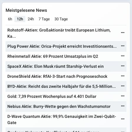
Meistgelesene News
6h
12h
24h
7 Tage
30 Tage
Rohstoff-Aktien: Großaktionär treibt European Lithium,
Ka...
Plug Power Aktie: Orica-Projekt erreicht Investitionsents...
Rheinmetall Aktie: 69 Prozent Umsatzplus im Q2
SpaceX Aktie: Elon Musk räumt Starship-Verlust ein
DroneShield Aktie: RfAI-3-Start nach Prognoseschock
BYD-Aktie: Reicht das zweite Halbjahr für die 5,5-Million...
Gold: 7,39 Prozent Wochenplus auf 4.401 Dollar
Nebius Aktie: Burry-Wette gegen den Wachstumsmotor
D-Wave Quantum Aktie: 99,9% Genauigkeit im Zwei-Qubit-
Gate