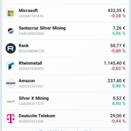
Microsoft
432,35 €
-0,38 %
US5949181045
Santacruz Silver Mining
7,26 €
5,06 %
CA80280U2056
Renk
50,77 €
-0,80 %
DE000RENK730
Rheinmetall
1.145,40 €
-0,62 %
DE0007030009
Amazon
237,40 €
0,48 %
US0231351067
Silver X Mining
0,52 €
8,90 %
CA8283411079
Deutsche Telekom
29,00 €
-0,44 %
DE0005557508