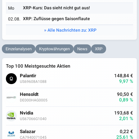
XRP-Kurs: Das sieht nicht gut aus!
Mo
XRP: Zuflüsse gegen Saisonflaute
02.08.
Alle Nachrichten zu: XRP
Einzelanalysen
Kryptowährungen
News
XRP
Top 100 Meistgesuchte Aktien
Palantir
148,84 €
9,97 %
US69608A1088
Hensoldt
90,50 €
0,89 %
DE000HAG0005
Nvidia
193,68 €
2,01 %
US67066G1040
Salazar
0,22 €
25,61 %
CA7940071045