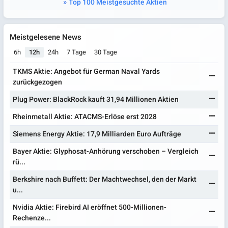
Top 100 Meistgesuchte Aktien
Meistgelesene News
6h
12h
24h
7 Tage
30 Tage
TKMS Aktie: Angebot für German Naval Yards
zurückgezogen
Plug Power: BlackRock kauft 31,94 Millionen Aktien
Rheinmetall Aktie: ATACMS-Erlöse erst 2028
Siemens Energy Aktie: 17,9 Milliarden Euro Aufträge
Bayer Aktie: Glyphosat-Anhörung verschoben – Vergleich
rü...
Berkshire nach Buffett: Der Machtwechsel, den der Markt
u...
Nvidia Aktie: Firebird AI eröffnet 500-Millionen-
Rechenze...