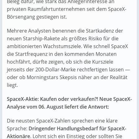
Beleg dafür, wie stark das Anlegerinteresse an
privaten Raumfahrtunternehmen seit dem SpaceX-
Börsengang gestiegen ist.
Mehrere Analysten benennen die Startkadenz der
neuen Starship-Rakete als größtes Risiko für die
ambitionierten Wachstumsziele. Wie schnell SpaceX
die Startfrequenz in den kommenden Monaten
hochfährt, dürfte zeigen, ob sich die Kursziele
jenseits der 200-Dollar-Marke rechtfertigen lassen —
oder ob Morningstars Skepsis näher an der Realität
liegt.
SpaceX-Aktie: Kaufen oder verkaufen?! Neue SpaceX-
Analyse vom 06. August liefert die Antwort:
Die neusten SpaceX-Zahlen sprechen eine klare
Sprache:
Dringender Handlungsbedarf für SpaceX-
Aktionäre
. Lohnt sich ein Einstieg oder sollten Sie