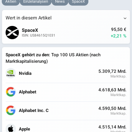
Aktien
Einzelanalysen
News
SpaceX
Wert in diesem Artikel
95,50 €
SpaceX
+2,21 %
ISIN: US84615Q1031
SpaceX gehört zu den
: Top 100 US Aktien (nach
Marktkapitalisierung)
5.309,72 Mrd.
Nvidia
Marktkap.
4.618,63 Mrd.
Alphabet
Marktkap.
4.590,50 Mrd.
Alphabet Inc. C
Marktkap.
4.515,14 Mrd.
Apple