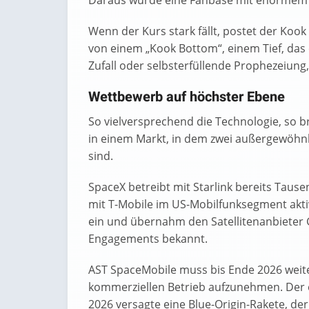
Daraus wurde eine Fanbase mit enormem Ei
Wenn der Kurs stark fällt, postet der Koo
von einem „Kook Bottom“, einem Tief, das 
Zufall oder selbsterfüllende Prophezeiung,
Wettbewerb auf höchster Ebene
So vielversprechend die Technologie, so b
in einem Markt, in dem zwei außergewöhnlic
sind.
SpaceX betreibt mit Starlink bereits Tausen
mit T-Mobile im US-Mobilfunksegment akti
ein und übernahm den Satellitenanbieter G
Engagements bekannt.
AST SpaceMobile muss bis Ende 2026 weiter
kommerziellen Betrieb aufzunehmen. Der er
2026 versagte eine Blue-Origin-Rakete, der