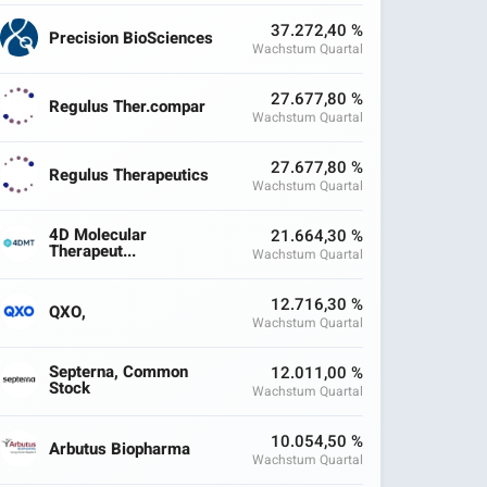
37.272,40 %
Precision BioSciences
Wachstum Quartal
27.677,80 %
Regulus Ther.compar
Wachstum Quartal
27.677,80 %
Regulus Therapeutics
Wachstum Quartal
4D Molecular
21.664,30 %
Therapeut...
Wachstum Quartal
12.716,30 %
QXO,
Wachstum Quartal
Septerna, Common
12.011,00 %
Stock
Wachstum Quartal
10.054,50 %
Arbutus Biopharma
Wachstum Quartal