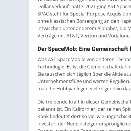
Dollar verkauft hatte. 2021 ging AST Spac
SPAC steht für Special Purpose Acquisiti
ohne klassischen Börsengang an den Kapit
inzwischen unter anderem Alphabet, die M
Verträge mit AT&T, Verizon und Vodafone
Der SpaceMob: Eine Gemeinschaft 
Was AST SpaceMobile von anderen Technol
Technologie. Es ist die Gemeinschaft dah
Sie tauschen sich täglich über die Aktie au
Unternehmensflüge und werten Regulierun
manche Hobbyanleger, viele irgendwo daz
Die treibende Kraft in dieser Gemeinschaft
bekannt ist. Ein Kalifornier, der seinen S
Kook bedeutet dort so viel wie ungeschickt
Investor, der Neueinsteiger ursprünglich 