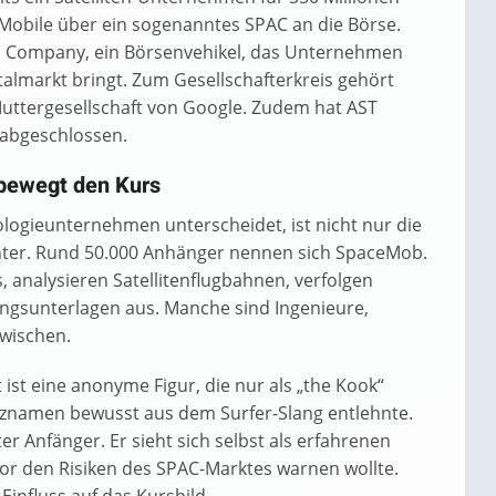
eMobile über ein sogenanntes SPAC an die Börse.
on Company, ein Börsenvehikel, das Unternehmen
almarkt bringt. Zum Gesellschafterkreis gehört
uttergesellschaft von Google. Zudem hat AST
 abgeschlossen.
bewegt den Kurs
ogieunternehmen unterscheidet, ist nicht nur die
inter. Rund 50.000 Anhänger nennen sich SpaceMob.
s, analysieren Satellitenflugbahnen, verfolgen
gsunterlagen aus. Manche sind Ingenieure,
wischen.
 ist eine anonyme Figur, die nur als „the Kook“
pitznamen bewusst aus dem Surfer-Slang entlehnte.
er Anfänger. Er sieht sich selbst als erfahrenen
vor den Risiken des SPAC-Marktes warnen wollte.