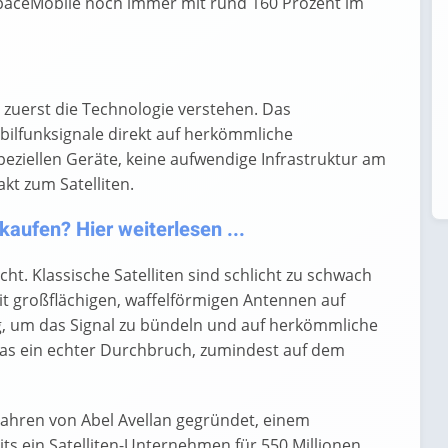
SpaceMobile noch immer mit rund 160 Prozent im
 zuerst die Technologie verstehen. Das
bilfunksignale direkt auf herkömmliche
ziellen Geräte, keine aufwendige Infrastruktur am
kt zum Satelliten.
aufen? Hier weiterlesen ...
icht. Klassische Satelliten sind schlicht zu schwach
it großflächigen, waffelförmigen Antennen auf
nug, um das Signal zu bündeln und auf herkömmliche
das ein echter Durchbruch, zumindest auf dem
hren von Abel Avellan gegründet, einem
its ein Satelliten-Unternehmen für 550 Millionen