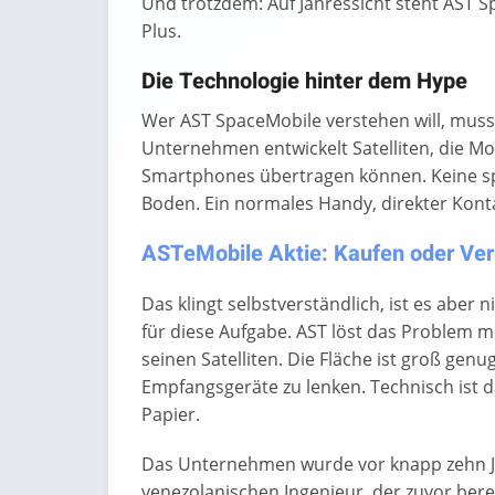
Und trotzdem: Auf Jahressicht steht AST 
Plus.
Die Technologie hinter dem Hype
Wer AST SpaceMobile verstehen will, muss
Unternehmen entwickelt Satelliten, die Mo
Smartphones übertragen können. Keine spe
Boden. Ein normales Handy, direkter Konta
ASTeMobile Aktie: Kaufen oder Verk
Das klingt selbstverständlich, ist es aber n
für diese Aufgabe. AST löst das Problem m
seinen Satelliten. Die Fläche ist groß ge
Empfangsgeräte zu lenken. Technisch ist 
Papier.
Das Unternehmen wurde vor knapp zehn Ja
venezolanischen Ingenieur, der zuvor bere