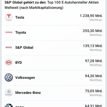
S&P Global gehört zu den
: Top 100 E-Autohersteller Aktien
Weltweit (nach Marktkapitalisierung)
1.238,90 Mrd.
Tesla
Marktkap.
255,30 Mrd.
Toyota
Marktkap.
139,13 Mrd.
S&P Global
Marktkap.
97,28 Mrd.
BYD
Marktkap.
94,30 Mrd.
Volkswagen
Marktkap.
75,05 Mrd.
Mercedes-Benz
Marktkap.
64,31 Mrd.