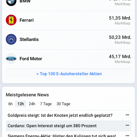
BMW
Marktkap.
51,35 Mrd.
Ferrari
Marktkap.
50,23 Mrd.
Stellantis
Marktkap.
45,17 Mrd.
Ford Motor
Marktkap.
Top 100 E-Autohersteller Aktien
Meistgelesene News
6h
12h
24h
7 Tage
30 Tage
Goldpreis steigt: Ist der Knoten jetzt endlich geplatzt?
Cardano: Open Interest steigt um 380 Prozent
Siemens Energy-Aktie: Hinter den Kulissen tut sich was!