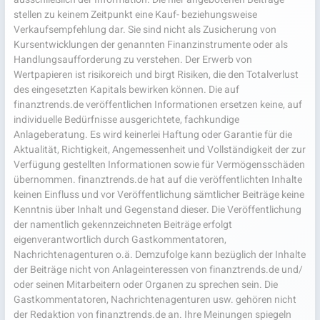
stellen zu keinem Zeitpunkt eine Kauf- beziehungsweise
Verkaufsempfehlung dar. Sie sind nicht als Zusicherung von
Kursentwicklungen der genannten Finanzinstrumente oder als
Handlungsaufforderung zu verstehen. Der Erwerb von
Wertpapieren ist risikoreich und birgt Risiken, die den Totalverlust
des eingesetzten Kapitals bewirken können. Die auf
finanztrends.de veröffentlichen Informationen ersetzen keine, auf
individuelle Bedürfnisse ausgerichtete, fachkundige
Anlageberatung. Es wird keinerlei Haftung oder Garantie für die
Aktualität, Richtigkeit, Angemessenheit und Vollständigkeit der zur
Verfügung gestellten Informationen sowie für Vermögensschäden
übernommen. finanztrends.de hat auf die veröffentlichten Inhalte
keinen Einfluss und vor Veröffentlichung sämtlicher Beiträge keine
Kenntnis über Inhalt und Gegenstand dieser. Die Veröffentlichung
der namentlich gekennzeichneten Beiträge erfolgt
eigenverantwortlich durch Gastkommentatoren,
Nachrichtenagenturen o.ä. Demzufolge kann bezüglich der Inhalte
der Beiträge nicht von Anlageinteressen von finanztrends.de und/
oder seinen Mitarbeitern oder Organen zu sprechen sein. Die
Gastkommentatoren, Nachrichtenagenturen usw. gehören nicht
der Redaktion von finanztrends.de an. Ihre Meinungen spiegeln