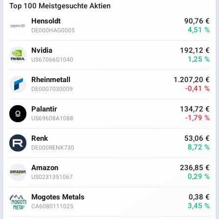
Top 100 Meistgesuchte Aktien
Hensoldt
90,76 €
4,51 %
DE000HAG0005
Nvidia
192,12 €
1,25 %
US67066G1040
Rheinmetall
1.207,20 €
-0,41 %
DE0007030009
Palantir
134,72 €
-1,79 %
US69608A1088
Renk
53,06 €
8,72 %
DE000RENK730
Amazon
236,85 €
0,29 %
US0231351067
Mogotes Metals
0,38 €
3,45 %
CA6080111025