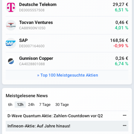
Deutsche Telekom
29,27 €
6,51 %
DE0005557508
Tocvan Ventures
0,46 €
4,01 %
CA88900N1050
SAP
168,56 €
-0,99 %
DE0007164600
Gunnison Copper
0,26 €
6,74 %
CA4028801088
Top 100 Meistgesuchte Aktien
Meistgelesene News
6h
12h
24h
7 Tage
30 Tage
D-Wave Quantum Aktie: Zahlen-Countdown vor Q2
Infineon-Aktie: Auf Jahre hinaus!