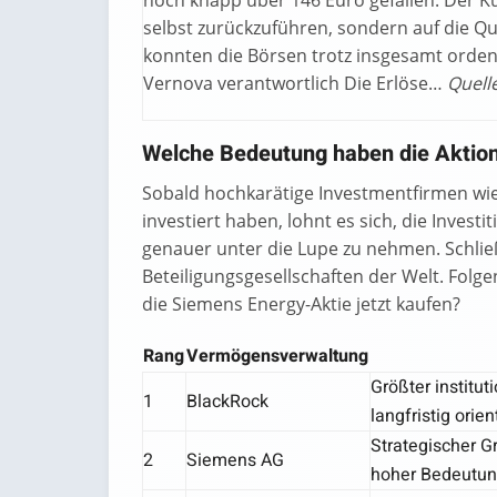
noch knapp über 146 Euro gefallen. Der K
selbst zurückzuführen, sondern auf die Q
konnten die Börsen trotz insgesamt orden
Vernova verantwortlich Die Erlöse…
Quell
Welche Bedeutung haben die Aktio
Sobald hochkarätige Investmentfirmen wie
investiert haben, lohnt es sich, die Inves
genauer unter die Lupe zu nehmen. Schließ
Beteiligungsgesellschaften der Welt. Folge
die Siemens Energy-Aktie jetzt kaufen?
Rang
Vermögensverwaltung
Größter institut
1
BlackRock
langfristig orie
Strategischer G
2
Siemens AG
hoher Bedeutung