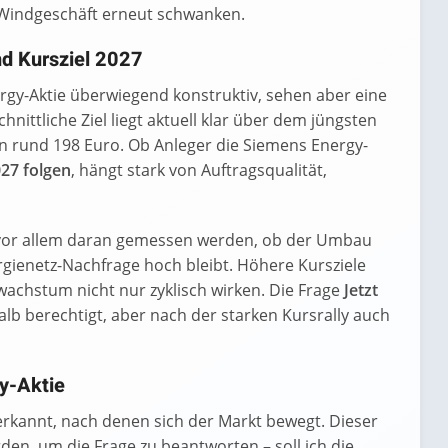
d Windgeschäft erneut schwanken.
d Kursziel 2027
rgy-Aktie überwiegend konstruktiv, sehen aber eine
nittliche Ziel liegt aktuell klar über dem jüngsten
n rund 198 Euro. Ob Anleger die Siemens Energy-
027 folgen
, hängt stark von Auftragsqualität,
e vor allem daran gemessen werden, ob der Umbau
gienetz-Nachfrage hoch bleibt. Höhere Kursziele
achstum nicht nur zyklisch wirken. Die Frage
Jetzt
alb berechtigt, aber nach der starken Kursrally auch
y-Aktie
kannt, nach denen sich der Markt bewegt. Dieser
en, um die Frage zu beantworten – soll ich die