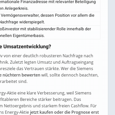
rnationale Finanzadresse mit relevanter Beteiligung
len Anlegerkreis.
 Vermögensverwalter, dessen Position vor allem die
Nachfrage widerspiegelt.
ßinvestor mit stabilisierender Rolle innerhalb der
ionellen Eigentümerbasis.
ie Umsatzentwicklung?
tiv von einer deutlich robusteren Nachfrage nach
nik. Zuletzt legten Umsatz und Auftragseingang
resziele das Vertrauen stärkte. Wer die Siemens
se nüchtern bewerten
will, sollte dennoch beachten,
arbeitet sind.
rgy-Aktie eine klare Verbesserung, weil Siemens
fitableren Bereiche stärker beitragen. Das
 Nettoergebnis und starkem freien Cashflow. Für
ns Energy-Aktie
jetzt kaufen oder die Prognose erst