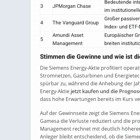
Bedeutende inte
3
JPMorgan Chase
im institutionel
Großer passiver
4
The Vanguard Group
Index- und ETF-
Amundi Asset
Europäischer Gro
5
Management
breiten institut
Stimmen die Gewinne und wie ist d
Die Siemens Energy-Aktie profitiert opera
Stromnetzen, Gasturbinen und Energietech
spürbar zu, während die Anhebung der Jah
Energy-Aktie
jetzt kaufen und die Progno
dass hohe Erwartungen bereits im Kurs ver
Auf der Gewinnseite zeigt die Siemens Ene
Gamesa die Verluste reduziert und die pro
Management rechnet mit deutlich höherem
Anleger bleibt entscheidend, ob die Sieme