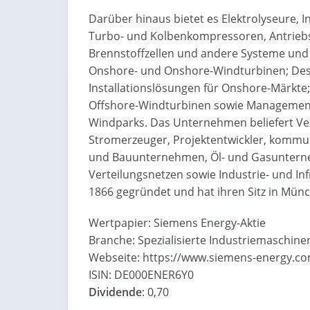
Darüber hinaus bietet es Elektrolyseure, 
Turbo- und Kolbenkompressoren, Antriebs
Brennstoffzellen und andere Systeme und 
Onshore- und Onshore-Windturbinen; Desig
Installationslösungen für Onshore-Märkte; 
Offshore-Windturbinen sowie Management-
Windparks. Das Unternehmen beliefert 
Stromerzeuger, Projektentwickler, kommun
und Bauunternehmen, Öl- und Gasunterne
Verteilungsnetzen sowie Industrie- und I
1866 gegründet und hat ihren Sitz in Mün
Wertpapier: Siemens Energy-Aktie
Branche:
Spezialisierte Industriemaschine
Webseite:
https://www.siemens-energy.c
ISIN:
DE000ENER6Y0
Dividende
:
0,70