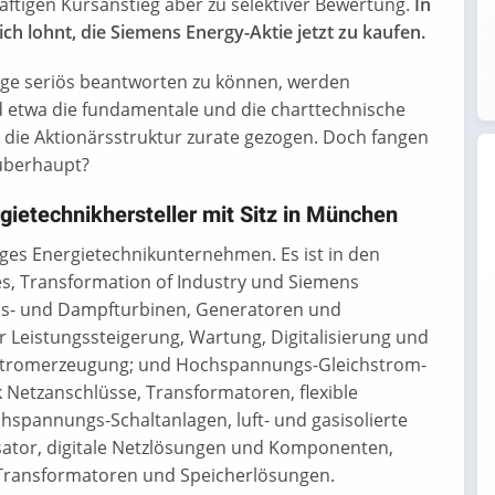
äftigen Kursanstieg aber zu selektiver Bewertung.
In
ich lohnt, die Siemens Energy-Aktie jetzt zu kaufen.
rage seriös beantworten zu können, werden
rd etwa die fundamentale und die charttechnische
 die Aktionärsstruktur zurate gezogen. Doch fangen
berhaupt?
gietechnikhersteller mit Sitz in München
tiges Energietechnikunternehmen. Es ist in den
s, Transformation of Industry und Siemens
as- und Dampfturbinen, Generatoren und
Leistungssteigerung, Wartung, Digitalisierung und
e Stromerzeugung; und Hochspannungs-Gleichstrom-
Netzanschlüsse, Transformatoren, flexible
pannungs-Schaltanlagen, luft- und gasisolierte
sator, digitale Netzlösungen und Komponenten,
Transformatoren und Speicherlösungen.