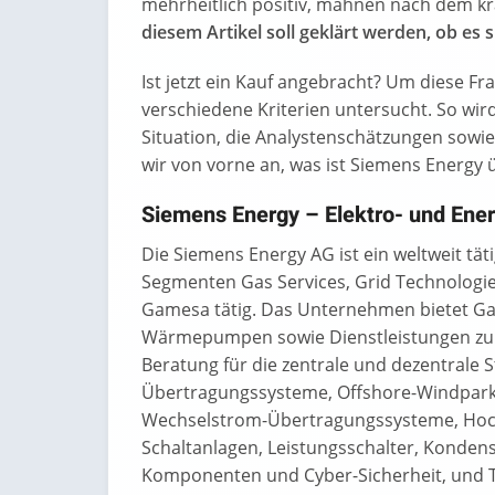
mehrheitlich positiv, mahnen nach dem kr
diesem Artikel soll geklärt werden, ob es s
Ist jetzt ein Kauf angebracht? Um diese F
verschiedene Kriterien untersucht. So wi
Situation, die Analystenschätzungen sowie
wir von vorne an, was ist
Siemens Energy
ü
Siemens Energy
– Elektro- und Ener
Die Siemens Energy AG ist ein weltweit tä
Segmenten Gas Services, Grid Technologie
Gamesa tätig. Das Unternehmen bietet G
Wärmepumpen sowie Dienstleistungen zur 
Beratung für die zentrale und dezentral
Übertragungssysteme, Offshore-Windpark 
Wechselstrom-Übertragungssysteme, Hochs
Schaltanlagen, Leistungsschalter, Konden
Komponenten und Cyber-Sicherheit, und 