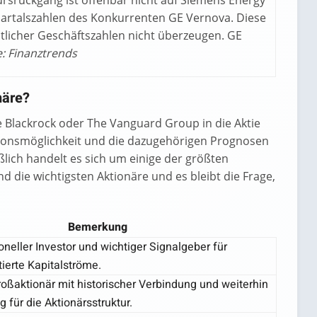
ursrückgang ist offenbar nicht auf Siemens Energy
uartalszahlen des Konkurrenten GE Vernova. Diese
tlicher Geschäftszahlen nicht überzeugen. GE
e: Finanztrends
näre?
 Blackrock oder The Vanguard Group in die Aktie
titionsmöglichkeit und die dazugehörigen Prognosen
lich handelt es sich um einige der größten
nd die wichtigsten Aktionäre und es bleibt die Frage,
Bemerkung
ioneller Investor und wichtiger Signalgeber für
ntierte Kapitalströme.
roßaktionär mit historischer Verbindung und weiterhin
 für die Aktionärsstruktur.