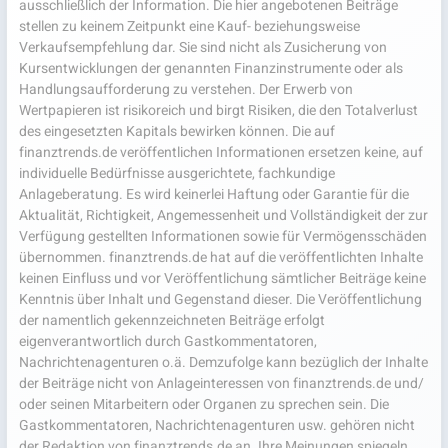
ausschließlich der Information. Die hier angebotenen Beiträge
stellen zu keinem Zeitpunkt eine Kauf- beziehungsweise
Verkaufsempfehlung dar. Sie sind nicht als Zusicherung von
Kursentwicklungen der genannten Finanzinstrumente oder als
Handlungsaufforderung zu verstehen. Der Erwerb von
Wertpapieren ist risikoreich und birgt Risiken, die den Totalverlust
des eingesetzten Kapitals bewirken können. Die auf
finanztrends.de veröffentlichen Informationen ersetzen keine, auf
individuelle Bedürfnisse ausgerichtete, fachkundige
Anlageberatung. Es wird keinerlei Haftung oder Garantie für die
Aktualität, Richtigkeit, Angemessenheit und Vollständigkeit der zur
Verfügung gestellten Informationen sowie für Vermögensschäden
übernommen. finanztrends.de hat auf die veröffentlichten Inhalte
keinen Einfluss und vor Veröffentlichung sämtlicher Beiträge keine
Kenntnis über Inhalt und Gegenstand dieser. Die Veröffentlichung
der namentlich gekennzeichneten Beiträge erfolgt
eigenverantwortlich durch Gastkommentatoren,
Nachrichtenagenturen o.ä. Demzufolge kann bezüglich der Inhalte
der Beiträge nicht von Anlageinteressen von finanztrends.de und/
oder seinen Mitarbeitern oder Organen zu sprechen sein. Die
Gastkommentatoren, Nachrichtenagenturen usw. gehören nicht
der Redaktion von finanztrends.de an. Ihre Meinungen spiegeln