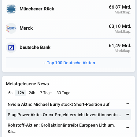
66,87 Mrd.
Münchener Rück
Marktkap.
63,10 Mrd.
Merck
Marktkap.
61,49 Mrd.
Deutsche Bank
Marktkap.
Top 100 Deutsche Aktien
Meistgelesene News
6h
12h
24h
7 Tage
30 Tage
Nvidia Aktie: Michael Burry stockt Short-Position auf
Plug Power Aktie: Orica-Projekt erreicht Investitionsents...
Rohstoff-Aktien: Großaktionär treibt European Lithium,
Ka...