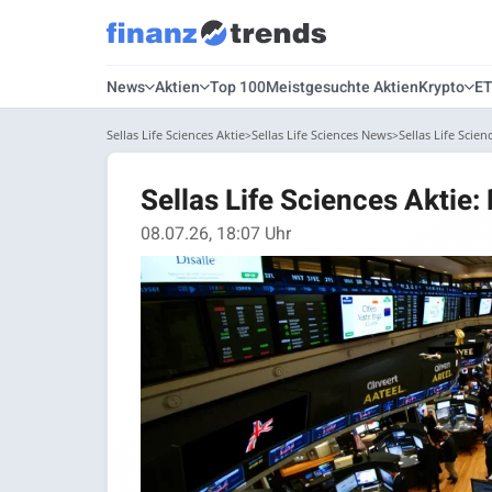
News
Aktien
Top 100
Meistgesuchte Aktien
Krypto
E
Sellas Life Sciences Aktie
Sellas Life Sciences News
Sellas Life Scien
Sellas Life Sciences Aktie:
08.07.26, 18:07 Uhr