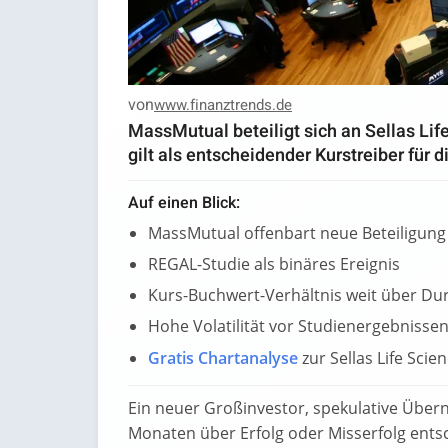
von
www.finanztrends.de
MassMutual beteiligt sich an Sellas Li
gilt als entscheidender Kurstreiber für d
Auf einen Blick:
MassMutual offenbart neue Beteiligung
REGAL-Studie als binäres Ereignis
Kurs-Buchwert-Verhältnis weit über Du
Hohe Volatilität vor Studienergebnisse
Gratis Chartanalyse
zur Sellas Life Scie
Ein neuer Großinvestor, spekulative Über
Monaten über Erfolg oder Misserfolg ents