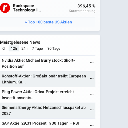
Rackspace
396,45 %
Technology I...
Kursveränderung
Top 100 beste US Aktien
Meistgelesene News
6h
12h
24h
7 Tage
30 Tage
Nvidia Aktie: Michael Burry stockt Short-
Position auf
Rohstoff-Aktien: Großaktionär treibt European
Lithium, Ka...
Plug Power Aktie: Orica-Projekt erreicht
Investitionsents...
Siemens Energy Aktie: Netzanschlusspaket ab
2027
SAP Aktie: 29,31 Prozent in 30 Tagen – RSI