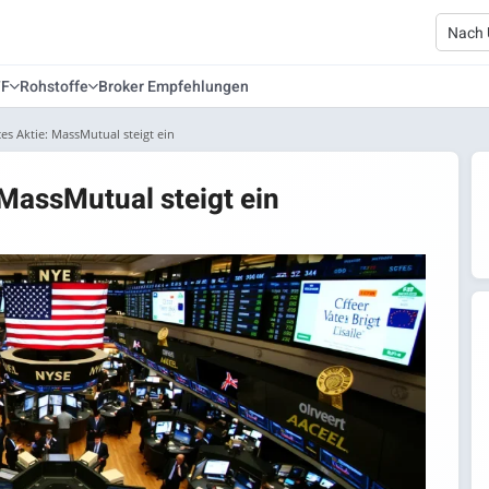
TF
Rohstoffe
Broker Empfehlungen
ces Aktie: MassMutual steigt ein
 MassMutual steigt ein