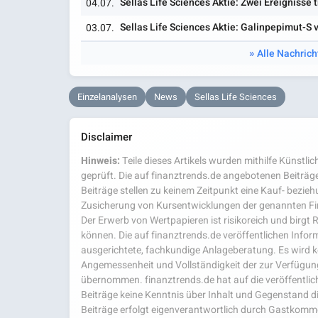
Sellas Life Sciences Aktie: Zwei Ereignisse
04.07.
Sellas Life Sciences Aktie: Galinpepimut-S 
03.07.
Alle Nachrich
Einzelanalysen
News
Sellas Life Sciences
Disclaimer
Hinweis:
Teile dieses Artikels wurden mithilfe Künstlich
geprüft. Die auf finanztrends.de angebotenen Beiträge
Beiträge stellen zu keinem Zeitpunkt eine Kauf- bezie
Zusicherung von Kursentwicklungen der genannten Fi
Der Erwerb von Wertpapieren ist risikoreich und birgt R
können. Die auf finanztrends.de veröffentlichen Inform
ausgerichtete, fachkundige Anlageberatung. Es wird kei
Angemessenheit und Vollständigkeit der zur Verfügu
übernommen. finanztrends.de hat auf die veröffentlich
Beiträge keine Kenntnis über Inhalt und Gegenstand d
Beiträge erfolgt eigenverantwortlich durch Gastkom