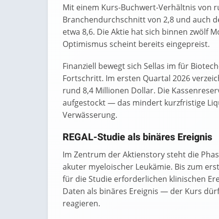
Mit einem Kurs-Buchwert-Verhältnis von ru
Branchendurchschnitt von 2,8 und auch d
etwa 8,6. Die Aktie hat sich binnen zwölf 
Optimismus scheint bereits eingepreist.
Finanziell bewegt sich Sellas im für Biot
Fortschritt. Im ersten Quartal 2026 verz
rund 8,4 Millionen Dollar. Die Kassenres
aufgestockt — das mindert kurzfristige Liqu
Verwässerung.
REGAL-Studie als binäres Ereignis
Im Zentrum der Aktienstory steht die Pha
akuter myeloischer Leukämie. Bis zum ers
für die Studie erforderlichen klinischen E
Daten als binäres Ereignis — der Kurs dürf
reagieren.