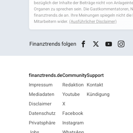
bezüglich der Inhalte der Beiträge nicht von Anlagein
Organen zu sprechen sein. Die Gastkommentatoren, N
finanztrends.de an. Ihre Meinungen spiegeln nicht d
Mitarbeitern wider.
(Ausführlicher Disclaimer)
Finanztrends folgen
finanztrends.de
Community
Support
Impressum
Redaktion
Kontakt
Mediadaten
Youtube
Kündigung
Disclaimer
X
Datenschutz
Facebook
Privatsphäre
Instagram
Jobs
WhatsApp