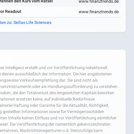
 trennen den Kurs vom Rätsel
www.finanztrends.de
vor Readout
www.finanztrends.de
ten zu: Sellas Life Sciences
er Intelligenz erstellt und vor Veröffentlichung redaktionell
 dienen ausschließlich der Information. Die hier angebotenen
hungsweise Verkaufsempfehlung dar. Sie sind nicht als
nanzinstrumente oder als Handlungsaufforderung zu verstehen.
isiken, die den Totalverlust des eingesetzten Kapitals bewirken
ationen ersetzen keine, auf individuelle Bedürfnisse
nerlei Haftung oder Garantie für die Aktualität, Richtigkeit,
ng gestellten Informationen sowie für Vermögensschäden
ten Inhalte keinen Einfluss und vor Veröffentlichung sämtlicher
ieser. Die Veröffentlichung der namentlich gekennzeichneten
mentatoren, Nachrichtenagenturen o.ä. Demzufolge kann