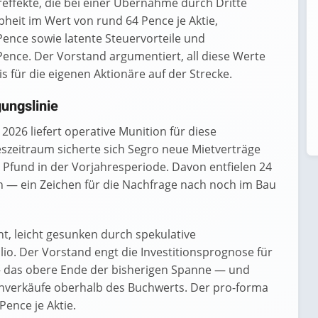
ffekte, die bei einer Übernahme durch Dritte
pheit im Wert von rund 64 Pence je Aktie,
nce sowie latente Steuervorteile und
ence. Der Vorstand argumentiert, all diese Werte
s für die eigenen Aktionäre auf der Strecke.
ungslinie
2026 liefert operative Munition für diese
szeitraum sicherte sich Segro neue Mietverträge
n Pfund in der Vorjahresperiode. Davon entfielen 24
 — ein Zeichen für die Nachfrage nach noch im Bau
nt, leicht gesunken durch spekulative
lio. Der Vorstand engt die Investitionsprognose für
 — das obere Ende der bisherigen Spanne — und
ienverkäufe oberhalb des Buchwerts. Der pro-forma
Pence je Aktie.