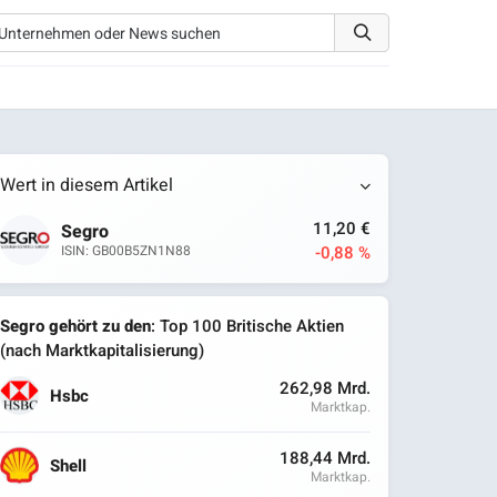
Wert in diesem Artikel
11,20 €
Segro
-0,88 %
ISIN: GB00B5ZN1N88
Segro gehört zu den
: Top 100 Britische Aktien
(nach Marktkapitalisierung)
262,98 Mrd.
Hsbc
Marktkap.
188,44 Mrd.
Shell
Marktkap.