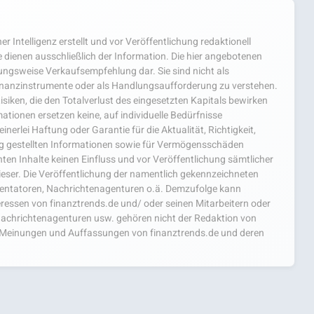
er Intelligenz erstellt und vor Veröffentlichung redaktionell
 dienen ausschließlich der Information. Die hier angebotenen
hungsweise Verkaufsempfehlung dar. Sie sind nicht als
nanzinstrumente oder als Handlungsaufforderung zu verstehen.
isiken, die den Totalverlust des eingesetzten Kapitals bewirken
ationen ersetzen keine, auf individuelle Bedürfnisse
nerlei Haftung oder Garantie für die Aktualität, Richtigkeit,
ng gestellten Informationen sowie für Vermögensschäden
ten Inhalte keinen Einfluss und vor Veröffentlichung sämtlicher
ieser. Die Veröffentlichung der namentlich gekennzeichneten
mentatoren, Nachrichtenagenturen o.ä. Demzufolge kann
teressen von finanztrends.de und/ oder seinen Mitarbeitern oder
achrichtenagenturen usw. gehören nicht der Redaktion von
ie Meinungen und Auffassungen von finanztrends.de und deren