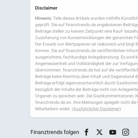
Disclaimer
Hinweis:
Teile dieses Artikels wurden mithilfe Künstlich
geprüft. Die auf finanztrends.de angebotenen Beiträge
Beiträge stellen zu keinem Zeitpunkt eine Kauf- bezie
Zusicherung von Kursentwicklungen der genannten Fi
Der Erwerb von Wertpapieren ist risikoreich und birgt R
können. Die auf finanztrends.de veröffentlichen Inform
ausgerichtete, fachkundige Anlageberatung. Es wird kei
Angemessenheit und Vollständigkeit der zur Verfügu
übernommen. finanztrends.de hat auf die veröffentlich
Beiträge keine Kenntnis über Inhalt und Gegenstand d
Beiträge erfolgt eigenverantwortlich durch Gastkom
bezüglich der Inhalte der Beiträge nicht von Anlagein
Organen zu sprechen sein. Die Gastkommentatoren, N
finanztrends.de an. Ihre Meinungen spiegeln nicht d
Mitarbeitern wider.
(Ausführlicher Disclaimer)
Finanztrends folgen