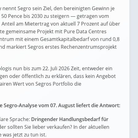
nennt Segro sein Ziel, den bereinigten Gewinn je
d 50 Pence bis 2030 zu steigern — getragen vom
nteil am Mietertrag von aktuell 7 Prozent auf über
eite gemeinsame Projekt mit Pure Data Centres
entrum mit einem Gesamtkapitalbedarf von rund 0,8
e und markiert Segros erstes Rechenzentrumsprojekt
gis nun bis zum 22. Juli 2026 Zeit, entweder ein
n oder öffentlich zu erklären, dass kein Angebot
 fairen Wert von Segros Portfolio die
 Segro-Analyse vom 07. August liefert die Antwort:
lare Sprache:
Dringender Handlungsbedarf für
der sollten Sie lieber verkaufen? In der aktuellen
was jetzt zu tun ist.