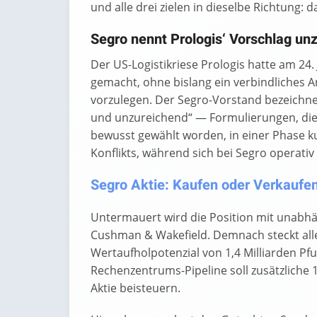
und alle drei zielen in dieselbe Richtung: 
Segro nennt Prologis‘ Vorschlag un
Der US-Logistikriese Prologis hatte am 24
gemacht, ohne bislang ein verbindliches 
vorzulegen. Der Segro-Vorstand bezeichnet
und unzureichend“ — Formulierungen, die i
bewusst gewählt worden, in einer Phase k
Konflikts, während sich bei Segro operati
Segro Aktie: Kaufen oder Verkaufen?
Untermauert wird die Position mit unab
Cushman & Wakefield. Demnach steckt allein
Wertaufholpotenzial von 1,4 Milliarden Pf
Rechenzentrums-Pipeline soll zusätzliche 
Aktie beisteuern.