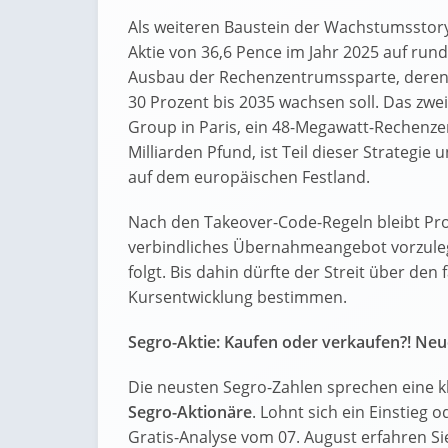
Als weiteren Baustein der Wachstumsstory 
Aktie von 36,6 Pence im Jahr 2025 auf run
Ausbau der Rechenzentrumssparte, deren A
30 Prozent bis 2035 wachsen soll. Das zw
Group in Paris, ein 48-Megawatt-Rechenz
Milliarden Pfund, ist Teil dieser Strategi
auf dem europäischen Festland.
Nach den Takeover-Code-Regeln bleibt Prolo
verbindliches Übernahmeangebot vorzulege
folgt. Bis dahin dürfte der Streit über den
Kursentwicklung bestimmen.
Segro-Aktie: Kaufen oder verkaufen?! Neue
Die neusten Segro-Zahlen sprechen eine k
Segro-Aktionäre
. Lohnt sich ein Einstieg o
Gratis-Analyse vom 07. August erfahren Sie 