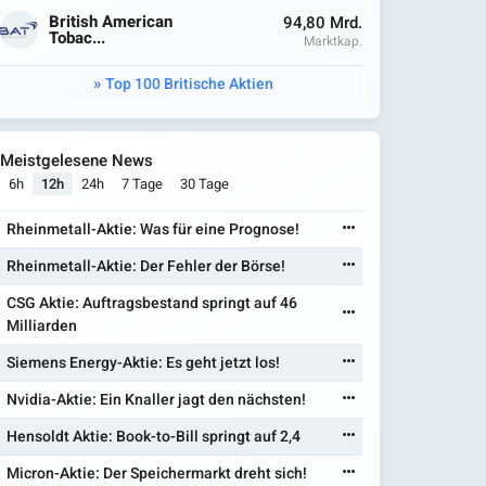
British American
94,80 Mrd.
Tobac...
Marktkap.
Top 100 Britische Aktien
Meistgelesene News
6h
12h
24h
7 Tage
30 Tage
Rheinmetall-Aktie: Was für eine Prognose!
Rheinmetall-Aktie: Der Fehler der Börse!
CSG Aktie: Auftragsbestand springt auf 46
Milliarden
Siemens Energy-Aktie: Es geht jetzt los!
Nvidia-Aktie: Ein Knaller jagt den nächsten!
Hensoldt Aktie: Book-to-Bill springt auf 2,4
Micron-Aktie: Der Speichermarkt dreht sich!