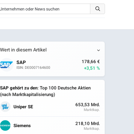
Wert in diesem Artikel
178,66 €
SAP
+3,51 %
ISIN: DE0007164600
SAP gehört zu den
: Top 100 Deutsche Aktien
(nach Marktkapitalisierung)
653,53 Mrd.
Uniper SE
Marktkap.
218,10 Mrd.
Siemens
Marktkap.