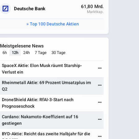
61,80 Mrd.
Deutsche Bank
Marktkap.
Top 100 Deutsche Aktien
Meistgelesene News
6h
12h
24h
7 Tage
30 Tage
SpaceX Aktie: Elon Musk räumt Starship-
Verlust ein
Rheinmetall Aktie: 69 Prozent Umsatzplus im
Q2
DroneShield Aktie: RfAI-3-Start nach
Prognoseschock
Cardano: Nakamoto-Koeffizient auf 16
gestiegen
BYD-Aktie: Reicht das zweite Halbjahr für die