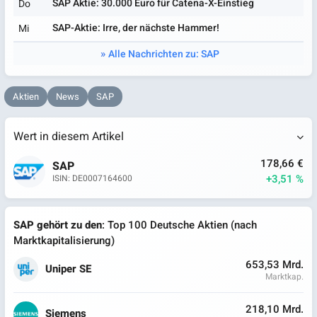
SAP Aktie: 30.000 Euro für Catena-X-Einstieg
Do
SAP-Aktie: Irre, der nächste Hammer!
Mi
Alle Nachrichten zu: SAP
Aktien
News
SAP
Wert in diesem Artikel
178,66 €
SAP
+3,51 %
ISIN: DE0007164600
SAP gehört zu den
: Top 100 Deutsche Aktien (nach
Marktkapitalisierung)
653,53 Mrd.
Uniper SE
Marktkap.
218,10 Mrd.
Siemens