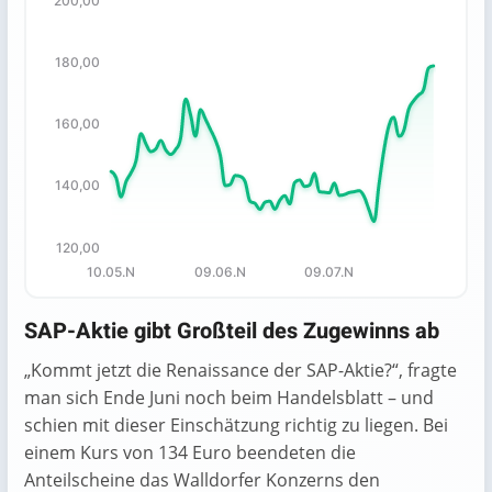
200,00
Chart
Chart with 66 data points.
180,00
The chart has 1 X axis displaying categories.
The chart has 1 Y axis displaying values. Data ranges fro
160,00
140,00
120,00
10.05.N
09.06.N
09.07.N
End of interactive chart.
SAP-Aktie gibt Großteil des Zugewinns ab
„Kommt jetzt die Renaissance der SAP-Aktie?“, fragte
man sich Ende Juni noch beim Handelsblatt – und
schien mit dieser Einschätzung richtig zu liegen. Bei
einem Kurs von 134 Euro beendeten die
Anteilscheine das Walldorfer Konzerns den