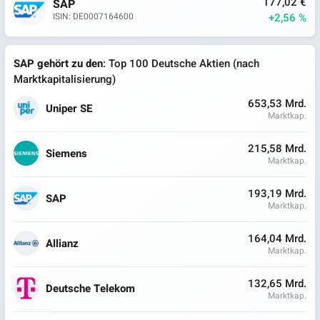
177,02 €
SAP
+2,56 %
ISIN: DE0007164600
SAP gehört zu den
: Top 100 Deutsche Aktien (nach
Marktkapitalisierung)
653,53 Mrd.
Uniper SE
Marktkap.
215,58 Mrd.
Siemens
Marktkap.
193,19 Mrd.
SAP
Marktkap.
164,04 Mrd.
Allianz
Marktkap.
132,65 Mrd.
Deutsche Telekom
Marktkap.