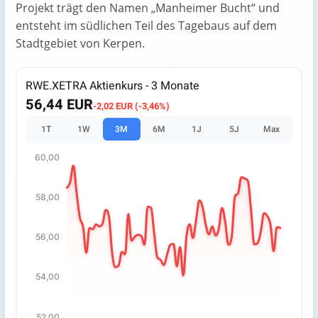
Projekt trägt den Namen „Manheimer Bucht“ und
entsteht im südlichen Teil des Tagebaus auf dem
Stadtgebiet von Kerpen.
RWE.XETRA Aktienkurs - 3 Monate
56,44 EUR
-2,02 EUR (-3,46%)
1T
1W
3M
6M
1J
5J
Max
60,00
Chart
Chart with 67 data points.
58,00
The chart has 1 X axis displaying categories.
The chart has 1 Y axis displaying values. Data ranges fro
56,00
54,00
52,00