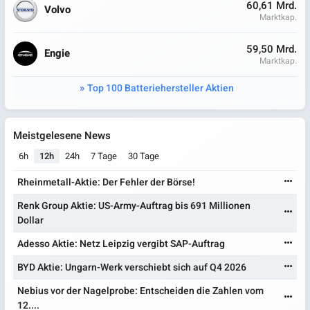
60,61 Mrd.
Volvo
Marktkap.
59,50 Mrd.
Engie
Marktkap.
Top 100 Batteriehersteller Aktien
Meistgelesene News
6h
12h
24h
7 Tage
30 Tage
Rheinmetall-Aktie: Der Fehler der Börse!
Renk Group Aktie: US-Army-Auftrag bis 691 Millionen
Dollar
Adesso Aktie: Netz Leipzig vergibt SAP-Auftrag
BYD Aktie: Ungarn-Werk verschiebt sich auf Q4 2026
Nebius vor der Nagelprobe: Entscheiden die Zahlen vom
12....