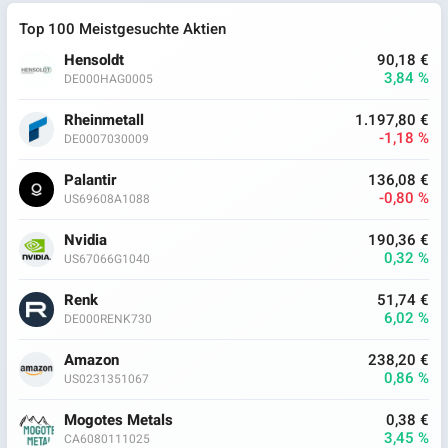
Top 100 Meistgesuchte Aktien
Hensoldt
90,18 €
3,84 %
DE000HAG0005
Rheinmetall
1.197,80 €
-1,18 %
DE0007030009
Palantir
136,08 €
-0,80 %
US69608A1088
Nvidia
190,36 €
0,32 %
US67066G1040
Renk
51,74 €
6,02 %
DE000RENK730
Amazon
238,20 €
0,86 %
US0231351067
Mogotes Metals
0,38 €
3,45 %
CA6080111025