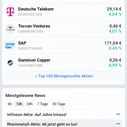
Deutsche Telekom
29,14 €
6,04 %
DE0005557508
Tocvan Ventures
0,46 €
4,01 %
CA88900N1050
SAP
171,04 €
0,45 %
DE0007164600
Gunnison Copper
0,26 €
6,94 %
CA4028801088
Top 100 Meistgesuchte Aktien
Meistgelesene News
6h
12h
24h
7 Tage
30 Tage
Infineon-Aktie: Auf Jahre hinaus!
Rheinmetall-Aktie: Ab jetzt geht es los!