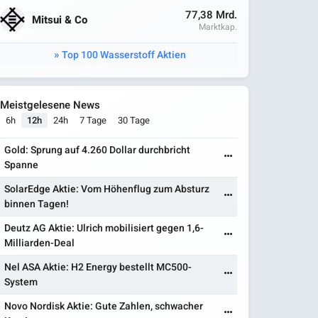
77,38 Mrd.
Mitsui & Co
Marktkap.
Top 100 Wasserstoff Aktien
Meistgelesene News
6h
12h
24h
7 Tage
30 Tage
Gold: Sprung auf 4.260 Dollar durchbricht
Spanne
SolarEdge Aktie: Vom Höhenflug zum Absturz
binnen Tagen!
Deutz AG Aktie: Ulrich mobilisiert gegen 1,6-
Milliarden-Deal
Nel ASA Aktie: H2 Energy bestellt MC500-
System
Novo Nordisk Aktie: Gute Zahlen, schwacher