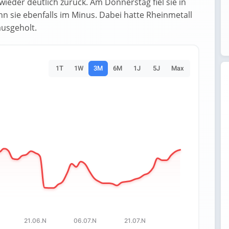
wieder deutlich zurück. Am Donnerstag fiel sie in
nn sie ebenfalls im Minus. Dabei hatte Rheinmetall
usgeholt.
1T
1W
3M
6M
1J
5J
Max
es.
 Data ranges from 946.6 to 1427.3329.
21.06.N
06.07.N
21.07.N