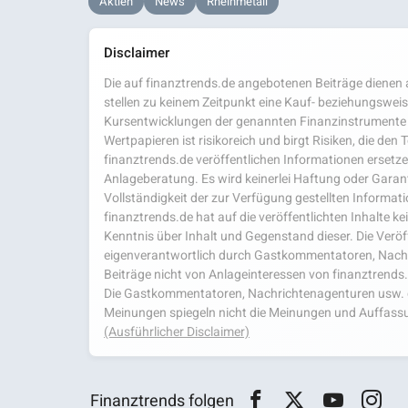
Aktien
News
Rheinmetall
Disclaimer
Die auf finanztrends.de angebotenen Beiträge dienen a
stellen zu keinem Zeitpunkt eine Kauf- beziehungsweis
Kursentwicklungen der genannten Finanzinstrumente 
Wertpapieren ist risikoreich und birgt Risiken, die den
finanztrends.de veröffentlichen Informationen ersetzen
Anlageberatung. Es wird keinerlei Haftung oder Garanti
Vollständigkeit der zur Verfügung gestellten Infor
finanztrends.de hat auf die veröffentlichten Inhalte k
Kenntnis über Inhalt und Gegenstand dieser. Die Veröf
eigenverantwortlich durch Gastkommentatoren, Nachri
Beiträge nicht von Anlageinteressen von finanztrends
Die Gastkommentatoren, Nachrichtenagenturen usw. ge
Meinungen spiegeln nicht die Meinungen und Auffassu
(Ausführlicher Disclaimer)
Finanztrends folgen