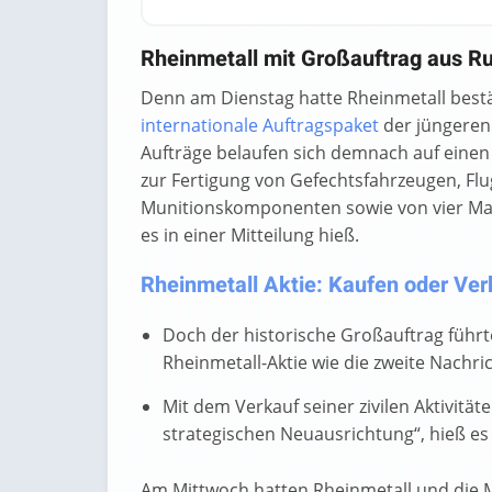
End of interactive chart.
Rheinmetall mit Großauftrag aus 
Denn am Dienstag hatte Rheinmetall bestä
internationale Auftragspaket
der jüngeren
Aufträge belaufen sich demnach auf einen
zur Fertigung von Gefechtsfahrzeugen, F
Munitionskomponenten sowie von vier Mari
es in einer Mitteilung hieß.
Rheinmetall Aktie: Kaufen oder Verk
Doch der historische Großauftrag führ
Rheinmetall-Aktie wie die zweite Nachr
Mit dem Verkauf seiner zivilen Aktivität
strategischen Neuausrichtung“, hieß es
Am Mittwoch hatten Rheinmetall und die