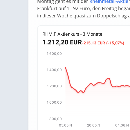
Montag geht es mit der
Rheinmetall-Aktie
Frankfurt auf 1.192 Euro, den Freitag bega
in dieser Woche quasi zum Doppelschlag a
RHM.F Aktienkurs - 3 Monate
1.212,20 EUR
-215,13 EUR (-15,07%)
1.600,00
Chart
Chart with 66 data points.
1.400,00
The chart has 1 X axis displaying categori
The chart has 1 Y axis displaying values.
1.200,00
1.000,00
800,00
05.05.N
20.05.N
04.06.N