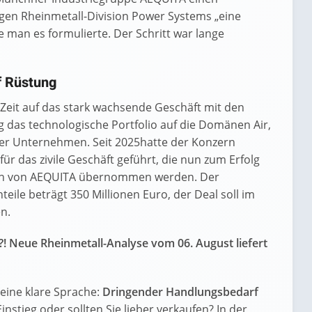
igen Rheinmetall-Division Power Systems „eine
e man es formulierte. Der Schritt war lange
uf Rüstung
 Zeit auf das stark wachsende Geschäft mit den
ig das technologische Portfolio auf die Domänen Air,
fer Unternehmen. Seit 2025hatte der Konzern
ür das zivile Geschäft geführt, die nun zum Erfolg
ollen von AEQUITA übernommen werden. Der
teile beträgt 350 Millionen Euro, der Deal soll im
n.
?! Neue Rheinmetall-Analyse vom 06. August liefert
eine klare Sprache:
Dringender Handlungsbedarf
Einstieg oder sollten Sie lieber verkaufen? In der