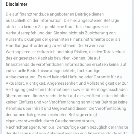
Disclaimer
Die auf finanztrends.de angebotenen Beiträge dienen
ausschließlich der Information. Die hier angebotenen Beiträge
stellen zu keinem Zeitpunkt eine Kauf- beziehungsweise
Verkaufsempfehlung dar. Sie sind nicht als Zusicherung von
Kursentwicklungen der genannten Finanzinstrumente oder als
Handlungsaufforderung zu verstehen. Der Erwerb von
Wertpapieren ist risikoreich und birgt Risiken, die den Totalverlust
des eingesetzten Kapitals bewirken können. Die auf
finanztrends.de veröffentlichen Informationen ersetzen keine, auf
individuelle Bedürfnisse ausgerichtete, fachkundige
Anlageberatung. Es wird keinerlei Haftung oder Garantie für die
Aktualität, Richtigkeit, Angemessenheit und Vollständigkeit der zur
Verfügung gestellten Informationen sowie für Vermögensschäden
übernommen. finanztrends.de hat auf die veröffentlichten Inhalte
keinen Einfluss und vor Veröffentlichung sämtlicher Beiträge keine
Kenntnis über Inhalt und Gegenstand dieser. Die Veröffentlichung
der namentlich gekennzeichneten Beiträge erfolgt
eigenverantwortlich durch Gastkommentatoren,
Nachrichtenagenturen o.ä. Demzufolge kann bezüglich der Inhalte
der Beiträge nicht von Anlageinteressen von finanztrends.de und/