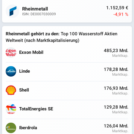
1.152,59 €
Rheinmetall
-4,91 %
ISIN: DE0007030009
Rheinmetall gehört zu den
: Top 100 Wasserstoff Aktien
Weltweit (nach Marktkapitalisierung)
485,23 Mrd.
Exxon Mobil
Marktkap.
178,28 Mrd.
Linde
Marktkap.
176,93 Mrd.
Shell
Marktkap.
129,28 Mrd.
TotalEnergies SE
Marktkap.
126,04 Mrd.
Iberdrola
Marktkap.