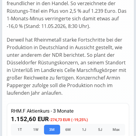
freundlicher in den Handel. So verzeichnete der
Rüstungs-Titel ein Plus von 2,5 % auf 1.239 Euro. Das
1-Monats-Minus verringerte sich damit etwas auf
-16,0 % (Stand: 11.05.2026, 8:30 Uhr).
Derweil hat Rheinmetall starke Fortschritte bei der
Produktion in Deutschland in Aussicht gestellt, wie
unter anderem der NDR berichtet. So plant der
Düsseldorfer Rüstungskonzern, an seinem Standort
in Unterlüß im Landkreis Celle Marschflugkörper mit
großer Reichweite zu fertigen. Konzernchef Armin
Papperger zufolge soll die Produktion noch im
laufenden Jahr anlaufen.
RHM.F Aktienkurs - 3 Monate
1.152,60 EUR
-274,73 EUR (-19,25%)
1T
1W
3M
6M
1J
5J
Max