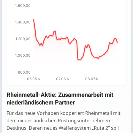
1.600,00
Chart
Chart with 67 data points.
1.400,00
The chart has 1 X axis displaying categories.
The chart has 1 Y axis displaying values. Data ranges fr
1.200,00
1.000,00
800,00
05.05.N
07.06.N
08.07.N
End of interactive chart.
Rheinmetall-Aktie: Zusammenarbeit mit
niederländischem Partner
Für das neue Vorhaben kooperiert Rheinmetall mit
dem niederländischen Rüstungsunternehmen
Destinus. Deren neues Waffensystem „Ruta 2″ soll