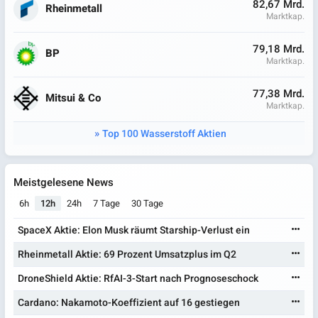
82,67 Mrd.
Rheinmetall
Marktkap.
79,18 Mrd.
BP
Marktkap.
77,38 Mrd.
Mitsui & Co
Marktkap.
Top 100 Wasserstoff Aktien
Meistgelesene News
6h
12h
24h
7 Tage
30 Tage
SpaceX Aktie: Elon Musk räumt Starship-Verlust ein
Rheinmetall Aktie: 69 Prozent Umsatzplus im Q2
DroneShield Aktie: RfAI-3-Start nach Prognoseschock
Cardano: Nakamoto-Koeffizient auf 16 gestiegen