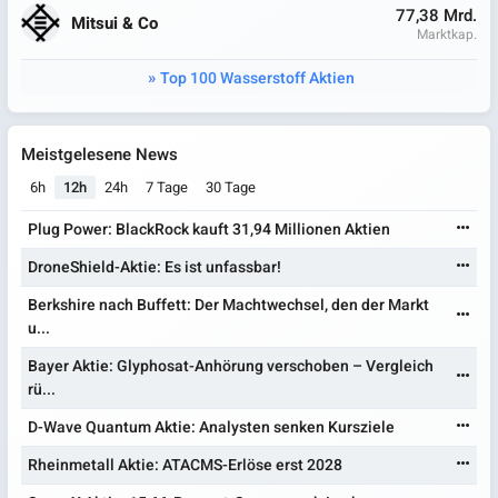
77,38 Mrd.
Mitsui & Co
Marktkap.
Top 100 Wasserstoff Aktien
Meistgelesene News
6h
12h
24h
7 Tage
30 Tage
Plug Power: BlackRock kauft 31,94 Millionen Aktien
DroneShield-Aktie: Es ist unfassbar!
Berkshire nach Buffett: Der Machtwechsel, den der Markt
u...
Bayer Aktie: Glyphosat-Anhörung verschoben – Vergleich
rü...
D-Wave Quantum Aktie: Analysten senken Kursziele
Rheinmetall Aktie: ATACMS-Erlöse erst 2028