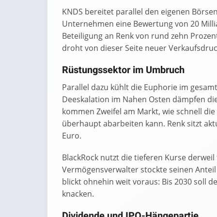
KNDS bereitet parallel den eigenen Börseng
Unternehmen eine Bewertung von 20 Millia
Beteiligung an Renk von rund zehn Prozent
droht von dieser Seite neuer Verkaufsdruc
Rüstungssektor im Umbruch
Parallel dazu kühlt die Euphorie im gesam
Deeskalation im Nahen Osten dämpfen die
kommen Zweifel am Markt, wie schnell die 
überhaupt abarbeiten kann. Renk sitzt akt
Euro.
BlackRock nutzt die tieferen Kurse derweil 
Vermögensverwalter stockte seinen Anteil
blickt ohnehin weit voraus: Bis 2030 soll 
knacken.
Dividende und IPO-Hängepartie