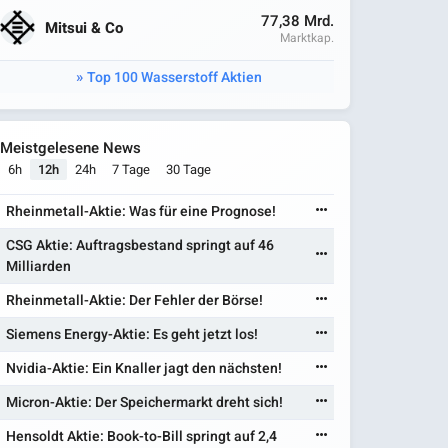
77,38 Mrd.
Mitsui & Co
Marktkap.
Top 100 Wasserstoff Aktien
Meistgelesene News
6h
12h
24h
7 Tage
30 Tage
Rheinmetall-Aktie: Was für eine Prognose!
CSG Aktie: Auftragsbestand springt auf 46
Milliarden
Rheinmetall-Aktie: Der Fehler der Börse!
Siemens Energy-Aktie: Es geht jetzt los!
Nvidia-Aktie: Ein Knaller jagt den nächsten!
Micron-Aktie: Der Speichermarkt dreht sich!
Hensoldt Aktie: Book-to-Bill springt auf 2,4