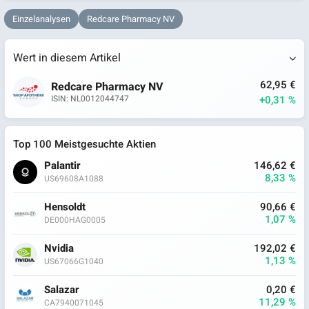
Einzelanalysen
Redcare Pharmacy NV
Wert in diesem Artikel
62,95 €
Redcare Pharmacy NV
+0,31 %
ISIN: NL0012044747
Top 100 Meistgesuchte Aktien
Palantir
146,62 €
8,33 %
US69608A1088
Hensoldt
90,66 €
1,07 %
DE000HAG0005
Nvidia
192,02 €
1,13 %
US67066G1040
Salazar
0,20 €
11,29 %
CA7940071045