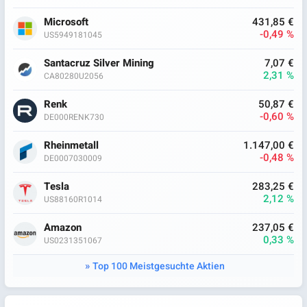
Microsoft
431,85 €
-0,49 %
US5949181045
Santacruz Silver Mining
7,07 €
2,31 %
CA80280U2056
Renk
50,87 €
-0,60 %
DE000RENK730
Rheinmetall
1.147,00 €
-0,48 %
DE0007030009
Tesla
283,25 €
2,12 %
US88160R1014
Amazon
237,05 €
0,33 %
US0231351067
Top 100 Meistgesuchte Aktien