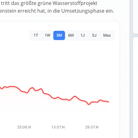
 tritt das größte grüne Wasserstoffprojekt
enstein erreicht hat, in die Umsetzungsphase ein.
1T
1W
3M
6M
1J
5J
Max
es.
 Data ranges from 1.6786 to 3.6015.
25.06.N
13.07.N
29.07.N