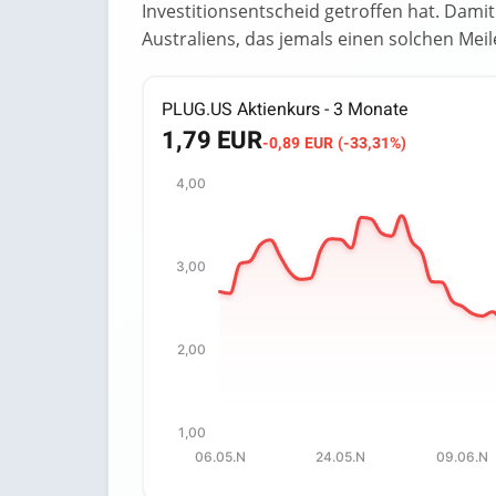
Investitionsentscheid getroffen hat. Damit
Australiens, das jemals einen solchen Meil
PLUG.US Aktienkurs - 3 Monate
1,79 EUR
-0,89 EUR (-33,31%)
4,00
Chart
Chart with 67 data points.
3,00
The chart has 1 X axis displaying categori
The chart has 1 Y axis displaying values.
2,00
1,00
06.05.N
24.05.N
09.06.N
End of interactive chart.