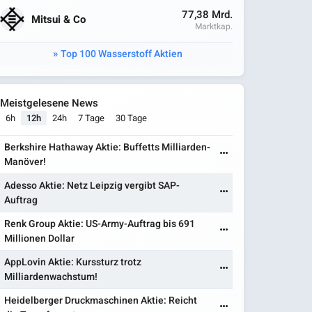
77,38 Mrd.
Mitsui & Co
Marktkap.
Top 100 Wasserstoff Aktien
Meistgelesene News
6h
12h
24h
7 Tage
30 Tage
Berkshire Hathaway Aktie: Buffetts Milliarden-
Manöver!
Adesso Aktie: Netz Leipzig vergibt SAP-
Auftrag
Renk Group Aktie: US-Army-Auftrag bis 691
Millionen Dollar
AppLovin Aktie: Kurssturz trotz
Milliardenwachstum!
Heidelberger Druckmaschinen Aktie: Reicht