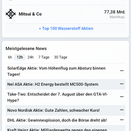
77,38 Mrd.
Mitsui & Co
Marktkap.
Top 100 Wasserstoff Aktien
Meistgelesene News
6h
12h
24h
7 Tage
30 Tage
SolarEdge Aktie: Vom Höhenflug zum Absturz binnen
Tagen!
Nel ASA Aktie: H2 Energy bestellt MC500-System
Take-Two: Entscheidet der 7. August über den GTA-VI-
Hype?
Novo Nordisk Aktie: Gute Zahlen, schwacher Kurs!
DHL Aktie: Gewinnexplosion, doch die Börse dreht ab!
Kraft Heinz Aktie: Milliardenwette gegen den eigenen