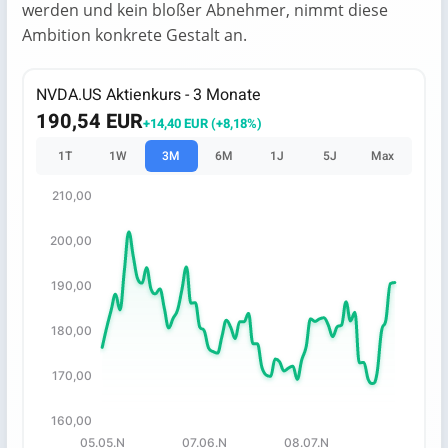
werden und kein bloßer Abnehmer, nimmt diese
Ambition konkrete Gestalt an.
NVDA.US Aktienkurs - 3 Monate
190,54 EUR
+14,40 EUR (+8,18%)
1T
1W
3M
6M
1J
5J
Max
210,00
Chart
200,00
Chart with 67 data points.
The chart has 1 X axis displaying categories.
190,00
The chart has 1 Y axis displaying values. Data ranges fro
180,00
170,00
160,00
05.05.N
07.06.N
08.07.N