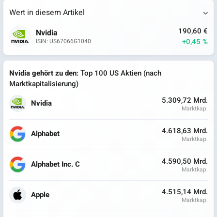
Wert in diesem Artikel
190,60 €
Nvidia
+0,45 %
ISIN: US67066G1040
Nvidia gehört zu den
: Top 100 US Aktien (nach
Marktkapitalisierung)
5.309,72 Mrd.
Nvidia
Marktkap.
4.618,63 Mrd.
Alphabet
Marktkap.
4.590,50 Mrd.
Alphabet Inc. C
Marktkap.
4.515,14 Mrd.
Apple
Marktkap.