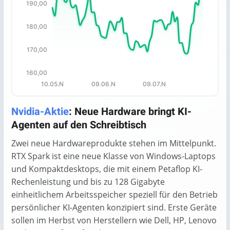
190,00
The chart has 1 Y axis displaying values. Data ranges fro
180,00
170,00
160,00
10.05.N
09.06.N
09.07.N
End of interactive chart.
Nvidia-Aktie
: Neue Hardware bringt KI-
Agenten auf den Schreibtisch
Zwei neue Hardwareprodukte stehen im Mittelpunkt.
RTX Spark ist eine neue Klasse von Windows-Laptops
und Kompaktdesktops, die mit einem Petaflop KI-
Rechenleistung und bis zu 128 Gigabyte
einheitlichem Arbeitsspeicher speziell für den Betrieb
persönlicher KI-Agenten konzipiert sind. Erste Geräte
sollen im Herbst von Herstellern wie Dell, HP, Lenovo