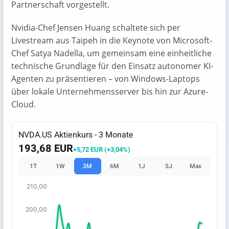
Partnerschaft vorgestellt.
Nvidia-Chef Jensen Huang schaltete sich per
Livestream aus Taipeh in die Keynote von Microsoft-
Chef Satya Nadella, um gemeinsam eine einheitliche
technische Grundlage für den Einsatz autonomer KI-
Agenten zu präsentieren – von Windows-Laptops
über lokale Unternehmensserver bis hin zur Azure-
Cloud.
NVDA.US Aktienkurs - 3 Monate
193,68 EUR
+5,72 EUR (+3,04%)
1T
1W
3M
6M
1J
5J
Max
210,00
Chart
200,00
Chart with 66 data points.
The chart has 1 X axis displaying categories.