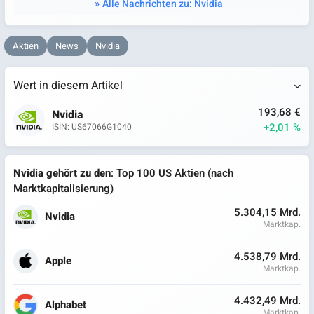
Alle Nachrichten zu: Nvidia
Aktien
News
Nvidia
Wert in diesem Artikel
193,68 €
Nvidia
+2,01 %
ISIN: US67066G1040
Nvidia gehört zu den
: Top 100 US Aktien (nach
Marktkapitalisierung)
5.304,15 Mrd.
Nvidia
Marktkap.
4.538,79 Mrd.
Apple
Marktkap.
4.432,49 Mrd.
Alphabet
Marktkap.