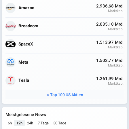
2.936,68 Mrd.
Amazon
Marktkap.
2.035,10 Mrd.
Broadcom
Marktkap.
1.513,97 Mrd.
SpaceX
Marktkap.
1.502,77 Mrd.
Meta
Marktkap.
1.261,99 Mrd.
Tesla
Marktkap.
Top 100 US Aktien
Meistgelesene News
6h
12h
24h
7 Tage
30 Tage