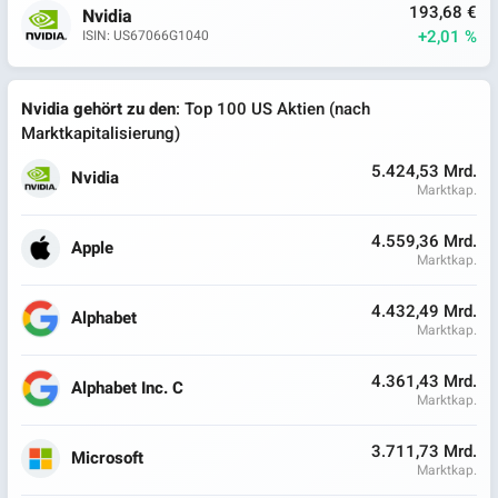
193,68 €
Nvidia
+2,01 %
ISIN: US67066G1040
Nvidia gehört zu den
: Top 100 US Aktien (nach
Marktkapitalisierung)
5.424,53 Mrd.
Nvidia
Marktkap.
4.559,36 Mrd.
Apple
Marktkap.
4.432,49 Mrd.
Alphabet
Marktkap.
4.361,43 Mrd.
Alphabet Inc. C
Marktkap.
3.711,73 Mrd.
Microsoft
Marktkap.