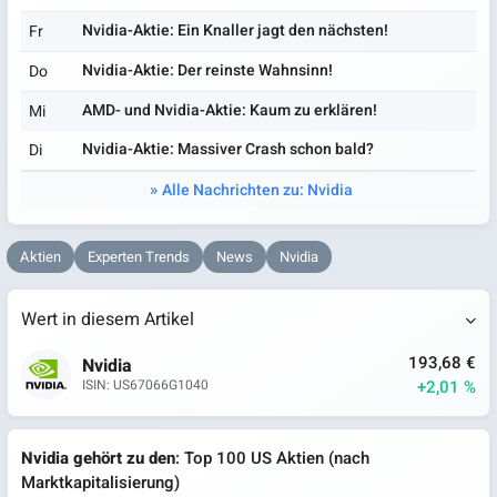
Nvidia-Aktie: Ein Knaller jagt den nächsten!
Fr
Nvidia-Aktie: Der reinste Wahnsinn!
Do
AMD- und Nvidia-Aktie: Kaum zu erklären!
Mi
Nvidia-Aktie: Massiver Crash schon bald?
Di
Alle Nachrichten zu: Nvidia
Aktien
Experten Trends
News
Nvidia
Wert in diesem Artikel
193,68 €
Nvidia
+2,01 %
ISIN: US67066G1040
Nvidia gehört zu den
: Top 100 US Aktien (nach
Marktkapitalisierung)