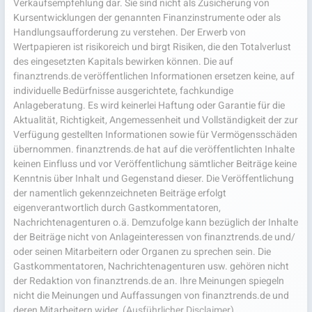
Verkaufsempfehlung dar. Sie sind nicht als Zusicherung von
Kursentwicklungen der genannten Finanzinstrumente oder als
Handlungsaufforderung zu verstehen. Der Erwerb von
Wertpapieren ist risikoreich und birgt Risiken, die den Totalverlust
des eingesetzten Kapitals bewirken können. Die auf
finanztrends.de veröffentlichen Informationen ersetzen keine, auf
individuelle Bedürfnisse ausgerichtete, fachkundige
Anlageberatung. Es wird keinerlei Haftung oder Garantie für die
Aktualität, Richtigkeit, Angemessenheit und Vollständigkeit der zur
Verfügung gestellten Informationen sowie für Vermögensschäden
übernommen. finanztrends.de hat auf die veröffentlichten Inhalte
keinen Einfluss und vor Veröffentlichung sämtlicher Beiträge keine
Kenntnis über Inhalt und Gegenstand dieser. Die Veröffentlichung
der namentlich gekennzeichneten Beiträge erfolgt
eigenverantwortlich durch Gastkommentatoren,
Nachrichtenagenturen o.ä. Demzufolge kann bezüglich der Inhalte
der Beiträge nicht von Anlageinteressen von finanztrends.de und/
oder seinen Mitarbeitern oder Organen zu sprechen sein. Die
Gastkommentatoren, Nachrichtenagenturen usw. gehören nicht
der Redaktion von finanztrends.de an. Ihre Meinungen spiegeln
nicht die Meinungen und Auffassungen von finanztrends.de und
deren Mitarbeitern wider.
(Ausführlicher Disclaimer)