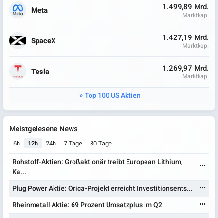
1.499,89 Mrd.
Meta
Marktkap.
1.427,19 Mrd.
SpaceX
Marktkap.
1.269,97 Mrd.
Tesla
Marktkap.
Top 100 US Aktien
Meistgelesene News
6h
12h
24h
7 Tage
30 Tage
Rohstoff-Aktien: Großaktionär treibt European Lithium,
Ka...
Plug Power Aktie: Orica-Projekt erreicht Investitionsents...
Rheinmetall Aktie: 69 Prozent Umsatzplus im Q2