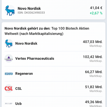
41,04 €
Novo Nordisk
+2,67 %
ISIN: DK0062498333
Novo Nordisk gehört zu den
: Top 100 Biotech Aktien
Weltweit (nach Marktkapitalisierung)
407,03 Mrd.
Novo Nordisk
Marktkap.
102,42 Mrd.
Vertex Pharmaceuticals
Marktkap.
66,27 Mrd.
Regeneron
Marktkap.
51,82 Mrd.
CSL
Marktkap.
49,36 Mrd.
Ucb
Marktkap.