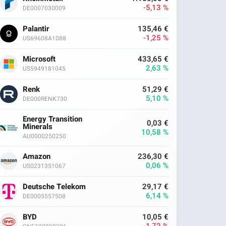
-5,13 %
DE0007030009
Palantir
135,46 €
-1,25 %
US69608A1088
Microsoft
433,65 €
2,63 %
US5949181045
Renk
51,29 €
5,10 %
DE000RENK730
Energy Transition
0,03 €
Minerals
10,58 %
AU0000250250
Amazon
236,30 €
0,06 %
US0231351067
Deutsche Telekom
29,17 €
6,14 %
DE0005557508
BYD
10,05 €