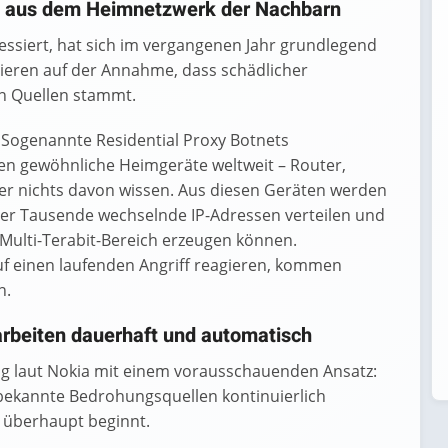
zt aus dem Heimnetzwerk der Nachbarn
ssiert, hat sich im vergangenen Jahr grundlegend
ieren auf der Annahme, dass schädlicher
n Quellen stammt.
: Sogenannte Residential Proxy Botnets
en gewöhnliche Heimgeräte weltweit – Router,
er nichts davon wissen. Aus diesen Geräten werden
 über Tausende wechselnde IP-Adressen verteilen und
ulti-Terabit-Bereich erzeugen können.
f einen laufenden Angriff reagieren, kommen
n.
arbeiten dauerhaft und automatisch
 laut Nokia mit einem vorausschauenden Ansatz:
 bekannte Bedrohungsquellen kontinuierlich
f überhaupt beginnt.