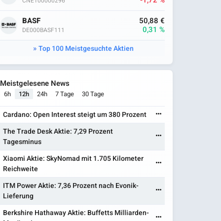
-1,72 %
CNE100000296
BASF
50,88 €
0,31 %
DE000BASF111
Top 100 Meistgesuchte Aktien
Meistgelesene News
6h
12h
24h
7 Tage
30 Tage
Cardano: Open Interest steigt um 380 Prozent
The Trade Desk Aktie: 7,29 Prozent
Tagesminus
Xiaomi Aktie: SkyNomad mit 1.705 Kilometer
Reichweite
ITM Power Aktie: 7,36 Prozent nach Evonik-
Lieferung
Berkshire Hathaway Aktie: Buffetts Milliarden-