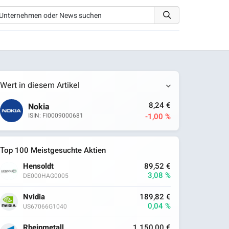
Wert in diesem Artikel
8,24 €
Nokia
-1,00 %
ISIN: FI0009000681
Top 100 Meistgesuchte Aktien
Hensoldt
89,52 €
3,08 %
DE000HAG0005
Nvidia
189,82 €
0,04 %
US67066G1040
Rheinmetall
1.150,00 €