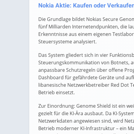
Nokia Aktie: Kaufen oder Verkaufen?
Die Grundlage bildet Nokias Secure Genom
fünf Milliarden Internetendpunkten, die la
Erkenntnisse aus einem eigenen Testlabor
Steuersysteme analysiert.
Das System gliedert sich in vier Funktion
Steuerungskommunikation von Botnets, au
anpassbare Schutzregeln über offene Pro
Dashboard für gefährdete Geräte und au
libanesische Netzwerkbetreiber Red Dot T
Betrieb einsetzt.
Zur Einordnung: Genome Shield ist ein weit
gezielt für die KI-Ära ausbaut. Da KI-Sys
Netzwerkdaten angewiesen sind, wird Net
Betrieb moderner KI-Infrastruktur – ein Ma