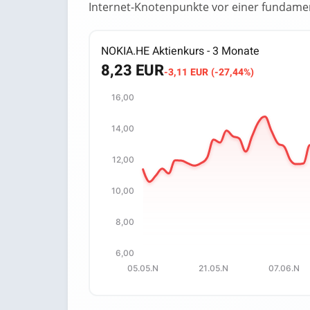
Internet-Knotenpunkte vor einer fundamen
NOKIA.HE Aktienkurs - 3 Monate
8,23 EUR
-3,11 EUR (-27,44%)
16,00
Chart
14,00
Chart with 65 data points.
The chart has 1 X axis displaying categori
12,00
The chart has 1 Y axis displaying values. 
10,00
8,00
6,00
05.05.N
21.05.N
07.06.N
End of interactive chart.