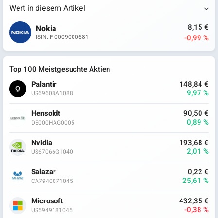
Wert in diesem Artikel
8,15 €
Nokia
-0,99 %
ISIN: FI0009000681
Top 100 Meistgesuchte Aktien
Palantir
148,84 €
9,97 %
US69608A1088
Hensoldt
90,50 €
0,89 %
DE000HAG0005
Nvidia
193,68 €
2,01 %
US67066G1040
Salazar
0,22 €
25,61 %
CA7940071045
Microsoft
432,35 €
-0,38 %
US5949181045