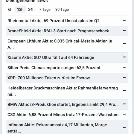
Meistgelesene News
6h
12h
24h
7 Tage
30 Tage
Rheinmetall Aktie: 69 Prozent Umsatzplus im Q2
DroneShield Aktie: RfAI-3-Start nach Prognoseschock
European Lithium Aktie: 0,035 Critical-Metals-Aktien je
A...
Xiaomi Aktie: SU7 Ultra fällt auf 64 Fahrzeuge
Silber Preis: Chinas Importe steigen 62,5 Prozent
XRP: 700 Millionen Token zurück im Escrow
Heidelberger Druckmaschinen Aktie: Rahmenliefervertrag
mi...
BMW Aktie: i3-Produktion startet, Ergebnis sinkt 29,4 Pro...
CSG Aktie: 6,88 Prozent Minus trotz 17-Prozent-Wachstum
Infineon Aktie: Rekordumsatz 4,17 Milliarden, Marge
enttä...