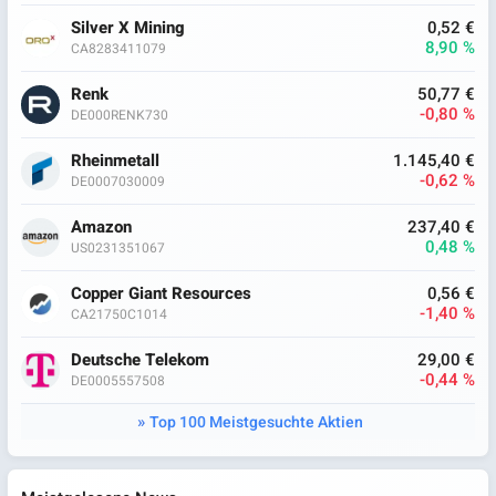
Silver X Mining
0,52 €
8,90 %
CA8283411079
Renk
50,77 €
-0,80 %
DE000RENK730
Rheinmetall
1.145,40 €
-0,62 %
DE0007030009
Amazon
237,40 €
0,48 %
US0231351067
Copper Giant Resources
0,56 €
-1,40 %
CA21750C1014
Deutsche Telekom
29,00 €
-0,44 %
DE0005557508
Top 100 Meistgesuchte Aktien