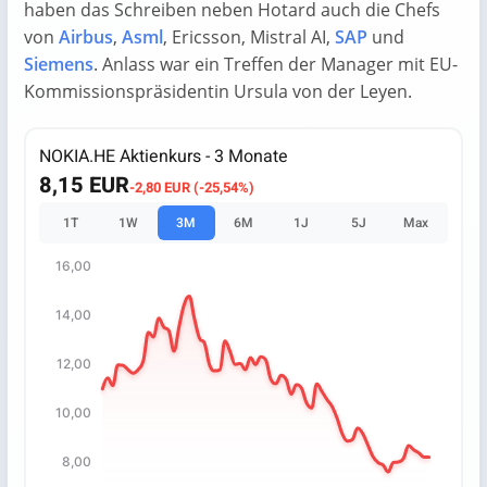
haben das Schreiben neben Hotard auch die Chefs
von
Airbus
,
Asml
, Ericsson, Mistral AI,
SAP
und
Siemens
. Anlass war ein Treffen der Manager mit EU-
Kommissionspräsidentin Ursula von der Leyen.
NOKIA.HE Aktienkurs - 3 Monate
8,15 EUR
-2,80 EUR (-25,54%)
1T
1W
3M
6M
1J
5J
Max
16,00
Chart
14,00
Chart with 65 data points.
The chart has 1 X axis displaying categories.
12,00
The chart has 1 Y axis displaying values. Data ranges fro
10,00
8,00