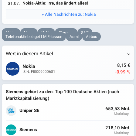
Nokia-Aktie: Irre, das ändert alles!
31.07.
Alle Nachrichten zu: Nokia
Aktien
News
Nokia
Siemens
SAP
Telefonaktiebolaget LM Ericsson
Asml
Airbus
Wert in diesem Artikel
8,15 €
Nokia
-0,99 %
ISIN: FI0009000681
Siemens gehört zu den
: Top 100 Deutsche Aktien (nach
Marktkapitalisierung)
653,53 Mrd.
Uniper SE
Marktkap.
218,10 Mrd.
Siemens
Marktkap.