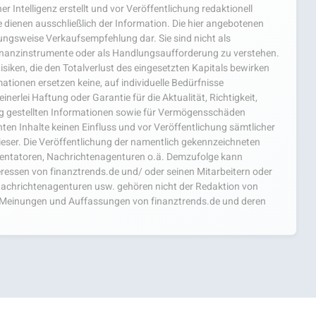
er Intelligenz erstellt und vor Veröffentlichung redaktionell
 dienen ausschließlich der Information. Die hier angebotenen
hungsweise Verkaufsempfehlung dar. Sie sind nicht als
nanzinstrumente oder als Handlungsaufforderung zu verstehen.
isiken, die den Totalverlust des eingesetzten Kapitals bewirken
ationen ersetzen keine, auf individuelle Bedürfnisse
nerlei Haftung oder Garantie für die Aktualität, Richtigkeit,
ng gestellten Informationen sowie für Vermögensschäden
ten Inhalte keinen Einfluss und vor Veröffentlichung sämtlicher
ieser. Die Veröffentlichung der namentlich gekennzeichneten
mentatoren, Nachrichtenagenturen o.ä. Demzufolge kann
teressen von finanztrends.de und/ oder seinen Mitarbeitern oder
achrichtenagenturen usw. gehören nicht der Redaktion von
ie Meinungen und Auffassungen von finanztrends.de und deren