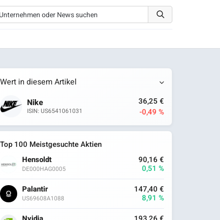
Wert in diesem Artikel
36,25 €
Nike
-0,49 %
ISIN: US6541061031
Top 100 Meistgesuchte Aktien
Hensoldt
90,16 €
0,51 %
DE000HAG0005
Palantir
147,40 €
8,91 %
US69608A1088
Nvidia
193,26 €