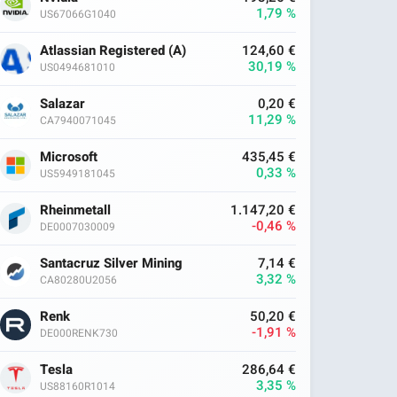
1,79 %
US67066G1040
Atlassian Registered (A)
124,60 €
30,19 %
US0494681010
Salazar
0,20 €
11,29 %
CA7940071045
Microsoft
435,45 €
0,33 %
US5949181045
Rheinmetall
1.147,20 €
-0,46 %
DE0007030009
Santacruz Silver Mining
7,14 €
3,32 %
CA80280U2056
Renk
50,20 €
-1,91 %
DE000RENK730
Tesla
286,64 €
3,35 %
US88160R1014