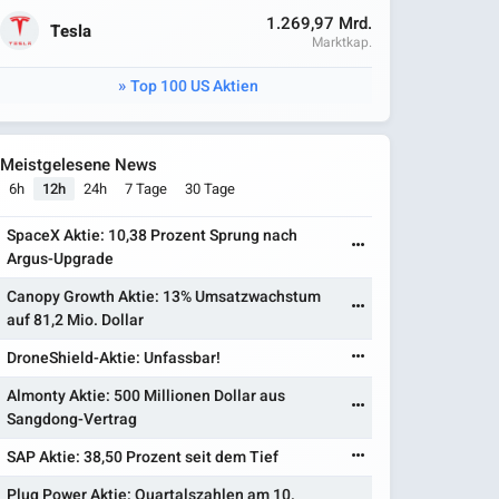
1.269,97 Mrd.
Tesla
Marktkap.
Top 100 US Aktien
Meistgelesene News
6h
12h
24h
7 Tage
30 Tage
SpaceX Aktie: 10,38 Prozent Sprung nach
Argus-Upgrade
Canopy Growth Aktie: 13% Umsatzwachstum
auf 81,2 Mio. Dollar
DroneShield-Aktie: Unfassbar!
Almonty Aktie: 500 Millionen Dollar aus
Sangdong-Vertrag
SAP Aktie: 38,50 Prozent seit dem Tief
Plug Power Aktie: Quartalszahlen am 10.