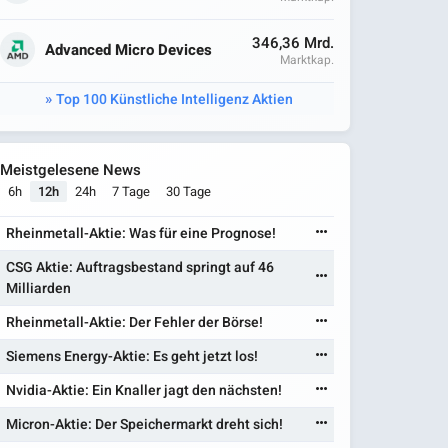
346,36 Mrd.
Advanced Micro Devices
Marktkap.
Top 100 Künstliche Intelligenz Aktien
Meistgelesene News
6h
12h
24h
7 Tage
30 Tage
Rheinmetall-Aktie: Was für eine Prognose!
CSG Aktie: Auftragsbestand springt auf 46
Milliarden
Rheinmetall-Aktie: Der Fehler der Börse!
Siemens Energy-Aktie: Es geht jetzt los!
Nvidia-Aktie: Ein Knaller jagt den nächsten!
Micron-Aktie: Der Speichermarkt dreht sich!