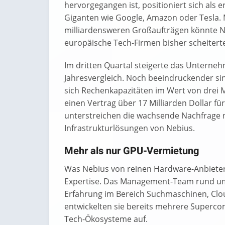
hervorgegangen ist, positioniert sich al
Giganten wie Google, Amazon oder Tesla
milliardensweren Großaufträgen könnte Ne
europäische Tech-Firmen bisher scheitert
Im dritten Quartal steigerte das Untern
Jahresvergleich. Noch beeindruckender si
sich Rechenkapazitäten im Wert von drei M
einen Vertrag über 17 Milliarden Dollar f
unterstreichen die wachsende Nachfrage n
Infrastrukturlösungen von Nebius.
Mehr als nur GPU-Vermietung
Was Nebius von reinen Hardware-Anbietern 
Expertise. Das Management-Team rund um
Erfahrung im Bereich Suchmaschinen, Clo
entwickelten sie bereits mehrere Superco
Tech-Ökosysteme auf.