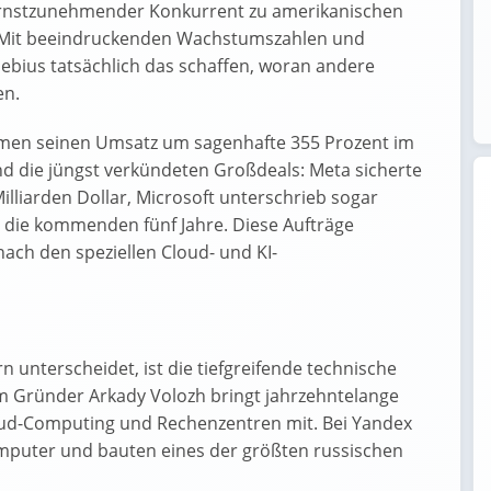
s ernstzunehmender Konkurrent zu amerikanischen
. Mit beeindruckenden Wachstumszahlen und
bius tatsächlich das schaffen, woran andere
en.
ehmen seinen Umsatz um sagenhafte 355 Prozent im
nd die jüngst verkündeten Großdeals: Meta sicherte
illiarden Dollar, Microsoft unterschrieb sogar
ür die kommenden fünf Jahre. Diese Aufträge
ach den speziellen Cloud- und KI-
unterscheidet, ist die tiefgreifende technische
 Gründer Arkady Volozh bringt jahrzehntelange
ud-Computing und Rechenzentren mit. Bei Yandex
mputer und bauten eines der größten russischen