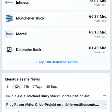
78,07 Mrd.
Infineon
Marktkap.
66,87 Mrd.
Münchener Rück
Marktkap.
63,10 Mrd.
Merck
Marktkap.
61,49 Mrd.
Deutsche Bank
Marktkap.
Top 100 Deutsche Aktien
Meistgelesene News
6h
12h
24h
7 Tage
30 Tage
Nvidia Aktie: Michael Burry stockt Short-Position auf
Plug Power Aktie: Orica-Projekt erreicht Investitionsents...