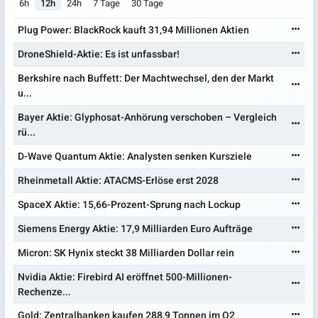
6h
12h
24h
7 Tage
30 Tage
Plug Power: BlackRock kauft 31,94 Millionen Aktien
DroneShield-Aktie: Es ist unfassbar!
Berkshire nach Buffett: Der Machtwechsel, den der Markt
u...
Bayer Aktie: Glyphosat-Anhörung verschoben – Vergleich
rü...
D-Wave Quantum Aktie: Analysten senken Kursziele
Rheinmetall Aktie: ATACMS-Erlöse erst 2028
SpaceX Aktie: 15,66-Prozent-Sprung nach Lockup
Siemens Energy Aktie: 17,9 Milliarden Euro Aufträge
Micron: SK Hynix steckt 38 Milliarden Dollar rein
Nvidia Aktie: Firebird AI eröffnet 500-Millionen-
Rechenze...
Gold: Zentralbanken kaufen 288,9 Tonnen im Q2