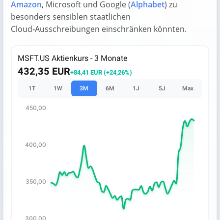
Amazon
, Microsoft und Google (
Alphabet
) zu
besonders sensiblen staatlichen
Cloud‑Ausschreibungen einschränken könnten.
MSFT.US Aktienkurs - 3 Monate
432,35 EUR
+84,41 EUR (+24,26%)
1T
1W
3M
6M
1J
5J
Max
450,00
Chart
Chart with 66 data points.
400,00
The chart has 1 X axis displaying categories.
The chart has 1 Y axis displaying values. Data ranges fro
350,00
300,00