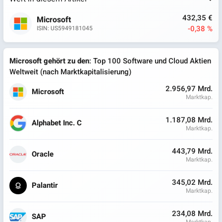
432,35 €
Microsoft
-0,38 %
ISIN: US5949181045
Microsoft gehört zu den
: Top 100 Software und Cloud Aktien
Weltweit (nach Marktkapitalisierung)
2.956,97 Mrd.
Microsoft
Marktkap.
1.187,08 Mrd.
Alphabet Inc. C
Marktkap.
443,79 Mrd.
Oracle
Marktkap.
345,02 Mrd.
Palantir
Marktkap.
234,08 Mrd.
SAP
Marktkap.