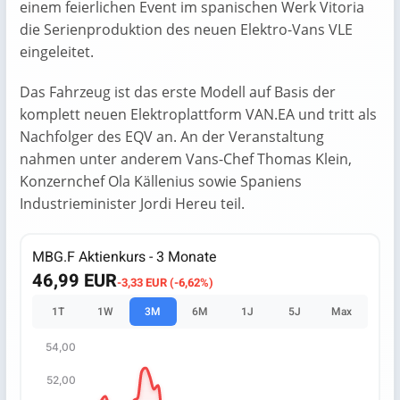
einem feierlichen Event im spanischen Werk Vitoria
die Serienproduktion des neuen Elektro-Vans VLE
eingeleitet.
Das Fahrzeug ist das erste Modell auf Basis der
komplett neuen Elektroplattform VAN.EA und tritt als
Nachfolger des EQV an. An der Veranstaltung
nahmen unter anderem Vans-Chef Thomas Klein,
Konzernchef Ola Källenius sowie Spaniens
Industrieminister Jordi Hereu teil.
MBG.F Aktienkurs - 3 Monate
46,99 EUR
-3,33 EUR (-6,62%)
1T
1W
3M
6M
1J
5J
Max
54,00
Chart
52,00
Chart with 67 data points.