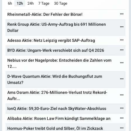
6h
12h
24h
7 Tage
30 Tage
Rheinmetall-Aktie: Der Fehler der Börse!
Renk Group Aktie: US-Army-Auftrag bis 691 Millionen
Dollar
Adesso Aktie: Netz Leipzig vergibt SAP-Auftrag
BYD Aktie: Ungarn-Werk verschiebt sich auf Q4 2026
Nebius vor der Nagelprobe: Entscheiden die Zahlen vom
12....
D-Wave Quantum Aktie: Wird die Buchungsflut zum
Umsatz?
Ams Osram Aktie: 276-Millionen-Verlust trotz Rekord-
Auftr...
IonQ Aktie: 59,30-Euro-Ziel nach SkyWater-Abschluss
Alibaba Aktie: Rosen Law Firm kündigt Sammelklage an
Hormus-Poker treibt Gold und Silber, Öl im Zickzack