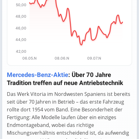
50,00
The chart has 1 X axis displaying categories.
The chart has 1 Y axis displaying values. Data ranges fro
48,00
46,00
44,00
42,00
06.05.N
08.06.N
09.07.N
End of interactive chart.
Mercedes-Benz-Aktie
: Über 70 Jahre
Tradition treffen auf neue Antriebstechnik
Das Werk Vitoria im Nordwesten Spaniens ist bereits
seit über 70 Jahren in Betrieb – das erste Fahrzeug
rollte dort 1954 vom Band. Eine Besonderheit der
Fertigung: Alle Modelle laufen über ein einziges
Endmontageband, wobei das richtige
Mischungsverhältnis entscheidend ist, da aufwendig