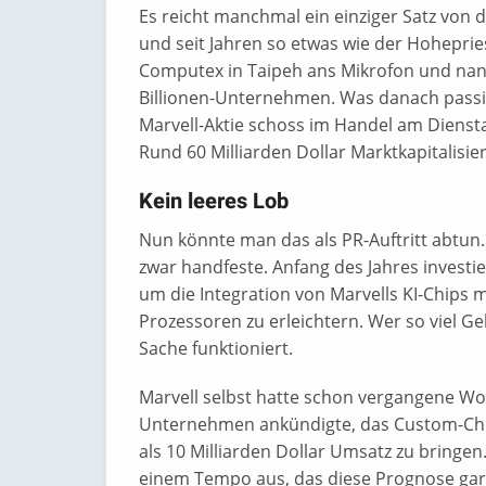
Es reicht manchmal ein einziger Satz von 
und seit Jahren so etwas wie der Hoheprie
Computex in Taipeh ans Mikrofon und nann
Billionen-Unternehmen. Was danach passie
Marvell-Aktie schoss im Handel am Dienst
Rund 60 Milliarden Dollar Marktkapitalisier
Kein leeres Lob
Nun könnte man das als PR-Auftritt abtun
zwar handfeste. Anfang des Jahres investier
um die Integration von Marvells KI-Chips 
Prozessoren zu erleichtern. Wer so viel Gel
Sache funktioniert.
Marvell selbst hatte schon vergangene Wo
Unternehmen ankündigte, das Custom-Chip
als 10 Milliarden Dollar Umsatz zu bringe
einem Tempo aus, das diese Prognose gar n