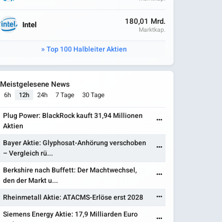
180,01 Mrd.
Intel
Marktkap.
Top 100 Halbleiter Aktien
Meistgelesene News
6h
12h
24h
7 Tage
30 Tage
Plug Power: BlackRock kauft 31,94 Millionen
Aktien
Bayer Aktie: Glyphosat-Anhörung verschoben
– Vergleich rü...
Berkshire nach Buffett: Der Machtwechsel,
den der Markt u...
Rheinmetall Aktie: ATACMS-Erlöse erst 2028
Siemens Energy Aktie: 17,9 Milliarden Euro