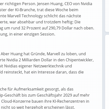
der richtigen Person. Jensen Huang, CEO von Nvidia
ster der KI-Branche, trat diese Woche beim
te Marvell Technology schlicht das nächste
rte, war absehbar und trotzdem heftig: Die
ag um rund 32 Prozent auf 290,79 Dollar nach oben.
ung, in einer einzigen Session.
. Aber Huang hat Gründe, Marvell zu loben, und
te Nvidia 2 Milliarden Dollar in den Chipentwickler,
mit Nvidias eigener Netzwerktechnik und
d reinsteckt, hat ein Interesse daran, dass die
che für Aufmerksamkeit gesorgt, als das
-Geschäft bis zum Geschäftsjahr 2029 auf mehr
n. Cloud-Konzerne bauen ihre KI-Rechenzentren in
icht so weit hergeholt erscheinen lässt.