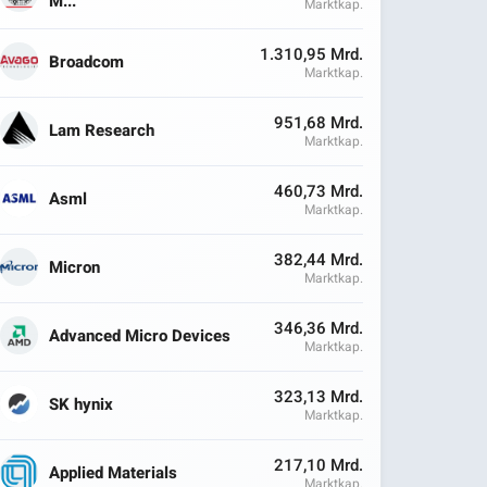
M...
Marktkap.
1.310,95 Mrd.
Broadcom
Marktkap.
951,68 Mrd.
Lam Research
Marktkap.
460,73 Mrd.
Asml
Marktkap.
382,44 Mrd.
Micron
Marktkap.
346,36 Mrd.
Advanced Micro Devices
Marktkap.
323,13 Mrd.
SK hynix
Marktkap.
217,10 Mrd.
Applied Materials
Marktkap.