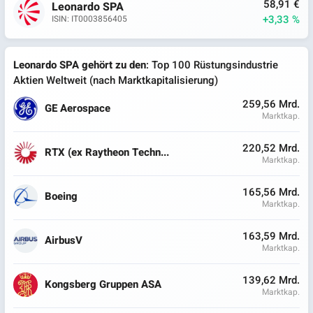
58,91 €
Leonardo SPA
+3,33 %
ISIN: IT0003856405
Leonardo SPA gehört zu den
: Top 100 Rüstungsindustrie
Aktien Weltweit (nach Marktkapitalisierung)
259,56 Mrd.
GE Aerospace
Marktkap.
220,52 Mrd.
RTX (ex Raytheon Techn...
Marktkap.
165,56 Mrd.
Boeing
Marktkap.
163,59 Mrd.
AirbusV
Marktkap.
139,62 Mrd.
Kongsberg Gruppen ASA
Marktkap.