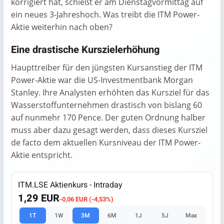
korrigiert hat, schießt er am Dienstagvormittag auf
ein neues 3-Jahreshoch. Was treibt die ITM Power-
Aktie weiterhin nach oben?
Eine drastische Kurszielerhöhung
Haupttreiber für den jüngsten Kursanstieg der ITM
Power-Aktie war die US-Investmentbank Morgan
Stanley. Ihre Analysten erhöhten das Kursziel für das
Wasserstoffunternehmen drastisch von bislang 60
auf nunmehr 170 Pence. Der guten Ordnung halber
muss aber dazu gesagt werden, dass dieses Kursziel
de facto dem aktuellen Kursniveau der ITM Power-
Aktie entspricht.
ITM.LSE Aktienkurs - Intraday
1,29 EUR
-0,06 EUR (-4,53%)
1T
1W
3M
6M
1J
5J
Max