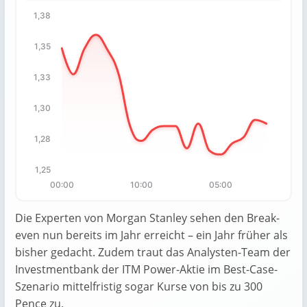
1,38
Chart
1,35
Chart with 19 data points.
The chart has 1 X axis displaying categories.
1,33
The chart has 1 Y axis displaying values. Data ranges fro
1,30
1,28
1,25
00:00
10:00
05:00
End of interactive chart.
Die Experten von Morgan Stanley sehen den Break-
even nun bereits im Jahr erreicht – ein Jahr früher als
bisher gedacht. Zudem traut das Analysten-Team der
Investmentbank der ITM Power-Aktie im Best-Case-
Szenario mittelfristig sogar Kurse von bis zu 300
Pence zu.