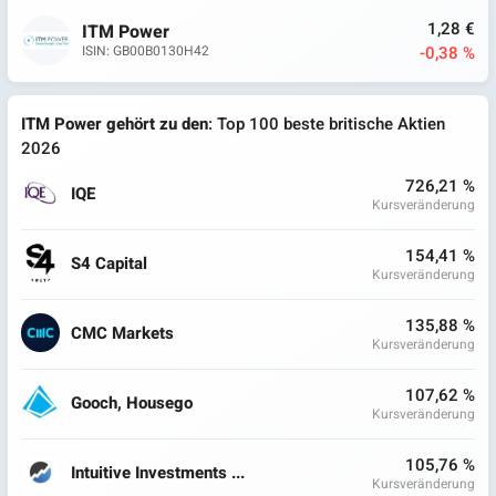
1,28 €
ITM Power
-0,38 %
ISIN: GB00B0130H42
ITM Power gehört zu den
: Top 100 beste britische Aktien
2026
726,21 %
IQE
Kursveränderung
154,41 %
S4 Capital
Kursveränderung
135,88 %
CMC Markets
Kursveränderung
107,62 %
Gooch, Housego
Kursveränderung
105,76 %
Intuitive Investments ...
Kursveränderung