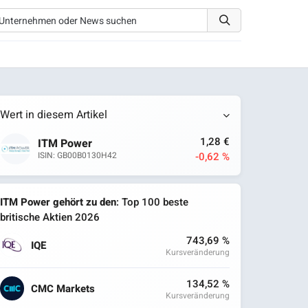
Wert in diesem Artikel
1,28 €
ITM Power
-0,62 %
ISIN: GB00B0130H42
ITM Power gehört zu den
: Top 100 beste
britische Aktien 2026
743,69 %
IQE
Kursveränderung
134,52 %
CMC Markets
Kursveränderung