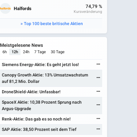
74,79 %
Halfords
Kursveränderung
Top 100 beste britische Aktien
Meistgelesene News
6h
12h
24h
7 Tage
30 Tage
Siemens Energy-Aktie: Es geht jetzt los!
Canopy Growth Aktie: 13% Umsatzwachstum
auf 81,2 Mio. Dollar
DroneShield-Aktie: Unfassbar!
SpaceX Aktie: 10,38 Prozent Sprung nach
Argus-Upgrade
Renk-Aktie: Das gab es so noch nie!
SAP Aktie: 38,50 Prozent seit dem Tief