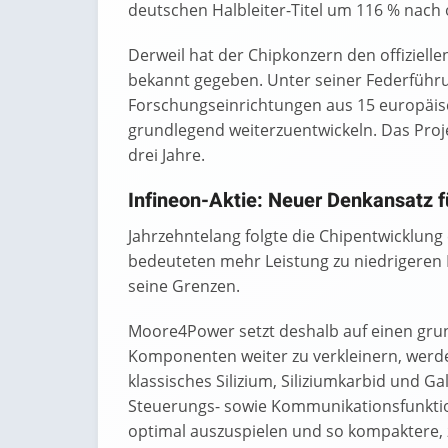
deutschen Halbleiter-Titel um 116 % nach o
Derweil hat der Chipkonzern den offiziell
bekannt gegeben. Unter seiner Federführ
Forschungseinrichtungen aus 15 europäi
grundlegend weiterzuentwickeln. Das Proje
drei Jahre.
Infineon-Aktie: Neuer Denkansatz f
Jahrzehntelang folgte die Chipentwicklung 
bedeuteten mehr Leistung zu niedrigeren
seine Grenzen.
Moore4Power setzt deshalb auf einen gru
Komponenten weiter zu verkleinern, werde
klassisches Silizium, Siliziumkarbid und G
Steuerungs- sowie Kommunikationsfunktione
optimal auszuspielen und so kompaktere, 