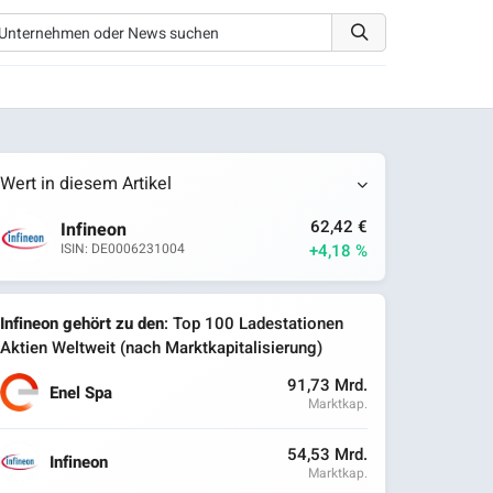
Wert in diesem Artikel
62,42 €
Infineon
+4,18 %
ISIN: DE0006231004
Infineon gehört zu den
: Top 100 Ladestationen
Aktien Weltweit (nach Marktkapitalisierung)
91,73 Mrd.
Enel Spa
Marktkap.
54,53 Mrd.
Infineon
Marktkap.