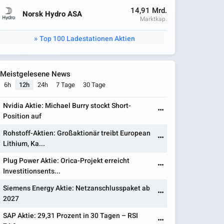
14,91 Mrd.
Norsk Hydro ASA
Marktkap.
Top 100 Ladestationen Aktien
Meistgelesene News
6h
12h
24h
7 Tage
30 Tage
Nvidia Aktie: Michael Burry stockt Short-
Position auf
Rohstoff-Aktien: Großaktionär treibt European
Lithium, Ka...
Plug Power Aktie: Orica-Projekt erreicht
Investitionsents...
Siemens Energy Aktie: Netzanschlusspaket ab
2027
SAP Aktie: 29,31 Prozent in 30 Tagen – RSI