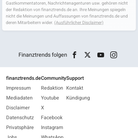
Gastkommentatoren, Nachrichtenagenturen usw. gehören nicht
der Redaktion von finanztrends.de an. Ihre Meinungen spiegeln
nicht die Meinungen und Auffassungen von finanztrends.de und
deren Mitarbeitern wider.
(Ausführlicher Disclaimer)
Finanztrends folgen
finanztrends.de
Community
Support
Impressum
Redaktion
Kontakt
Mediadaten
Youtube
Kündigung
Disclaimer
X
Datenschutz
Facebook
Privatsphäre
Instagram
Jobs
WhatsApp