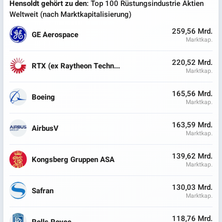
Hensoldt gehört zu den
: Top 100 Rüstungsindustrie Aktien
Weltweit (nach Marktkapitalisierung)
259,56 Mrd.
GE Aerospace
Marktkap.
220,52 Mrd.
RTX (ex Raytheon Techn...
Marktkap.
165,56 Mrd.
Boeing
Marktkap.
163,59 Mrd.
AirbusV
Marktkap.
139,62 Mrd.
Kongsberg Gruppen ASA
Marktkap.
130,03 Mrd.
Safran
Marktkap.
118,76 Mrd.
Rolls Royce