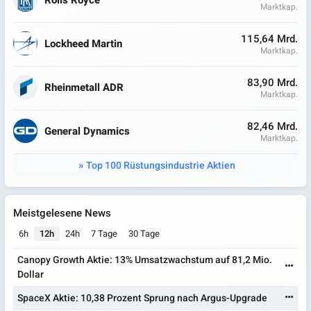
Marktkap.
115,64 Mrd.
Lockheed Martin
Marktkap.
83,90 Mrd.
Rheinmetall ADR
Marktkap.
82,46 Mrd.
General Dynamics
Marktkap.
Top 100 Rüstungsindustrie Aktien
Meistgelesene News
6h
12h
24h
7 Tage
30 Tage
Canopy Growth Aktie: 13% Umsatzwachstum auf 81,2 Mio.
Dollar
SpaceX Aktie: 10,38 Prozent Sprung nach Argus-Upgrade