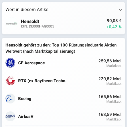
Wert in diesem Artikel
90,08 €
Hensoldt
+0,42 %
ISIN: DE000HAG0005
Hensoldt gehört zu den
: Top 100 Rüstungsindustrie Aktien
Weltweit (nach Marktkapitalisierung)
259,56 Mrd.
GE Aerospace
Marktkap.
220,52 Mrd.
RTX (ex Raytheon Techn...
Marktkap.
165,56 Mrd.
Boeing
Marktkap.
163,59 Mrd.
AirbusV
Marktkap.